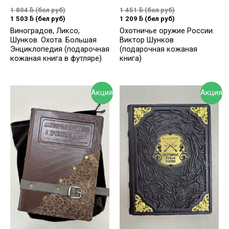
1 804
ƃ
(бел руб)
1 451
ƃ
(бел руб)
1 503
ƃ
(бел руб)
1 209
ƃ
(бел руб)
Виноградов, Ликсо,
Охотничье оружие России.
Шунков. Охота. Большая
Виктор Шунков
Энциклопедия (подарочная
(подарочная кожаная
кожаная книга в футляре)
книга)
Акция
Акция