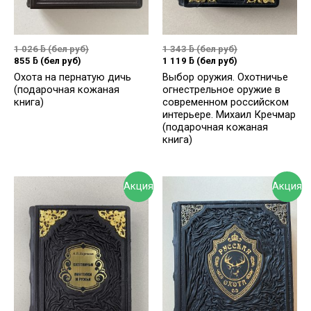
1 026
ƃ
(бел руб)
1 343
ƃ
(бел руб)
855
ƃ
(бел руб)
1 119
ƃ
(бел руб)
Охота на пернатую дичь
Выбор оружия. Охотничье
(подарочная кожаная
огнестрельное оружие в
книга)
современном российском
интерьере. Михаил Кречмар
(подарочная кожаная
книга)
Акция
Акция