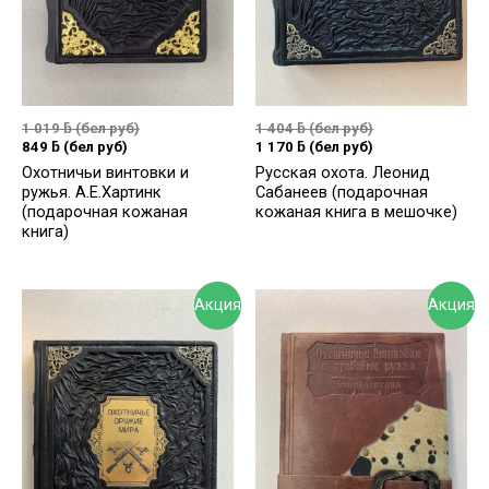
1 019
ƃ
(бел руб)
1 404
ƃ
(бел руб)
849
ƃ
(бел руб)
1 170
ƃ
(бел руб)
Охотничьи винтовки и
Русская охота. Леонид
ружья. А.Е.Хартинк
Сабанеев (подарочная
(подарочная кожаная
кожаная книга в мешочке)
книга)
Акция
Акция