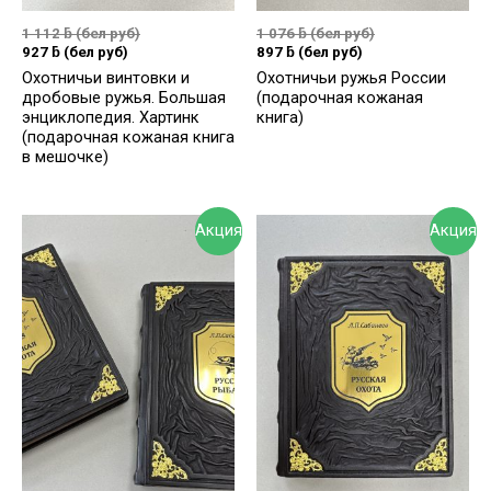
1 112
ƃ
(бел руб)
1 076
ƃ
(бел руб)
927
ƃ
(бел руб)
897
ƃ
(бел руб)
Охотничьи винтовки и
Охотничьи ружья России
дробовые ружья. Большая
(подарочная кожаная
энциклопедия. Хартинк
книга)
(подарочная кожаная книга
в мешочке)
Акция
Акция