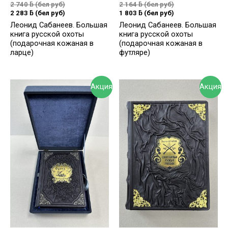
2 740
ƃ
(бел руб)
2 164
ƃ
(бел руб)
2 283
ƃ
(бел руб)
1 803
ƃ
(бел руб)
Леонид Сабанеев. Большая
Леонид Сабанеев. Большая
книга русской охоты
книга русской охоты
(подарочная кожаная в
(подарочная кожаная в
ларце)
футляре)
Акция
Акция