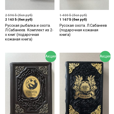
2 596
ƃ
(бел руб)
1 400
ƃ
(бел руб)
2 163
ƃ
(бел руб)
1 167
ƃ
(бел руб)
Русская рыбалка и охота.
Русская охота. Л.Сабанеев
Л.Сабанеев. Комплект из 2-
(подарочная кожаная
х книг (подарочная
книга)
кожаная книга)
Акция
Акция