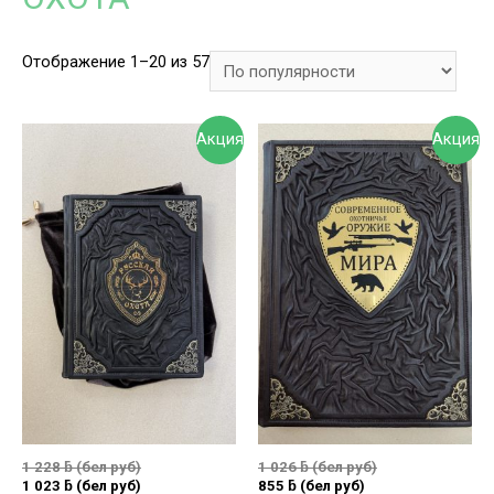
Отображение 1–20 из 57
Акция
Акция
1 228
ƃ
(бел руб)
1 026
ƃ
(бел руб)
1 023
ƃ
(бел руб)
855
ƃ
(бел руб)