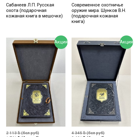
Сабанеев Л.П. Русская
Современное охотничье
охота (подарочная
оружие мира. Шунков В.Н.
кожаная книга в мешочке)
(подарочная кожаная
книга)
Акция
Акция
2 113
ƃ
(бел руб)
4 345
ƃ
(бел руб)