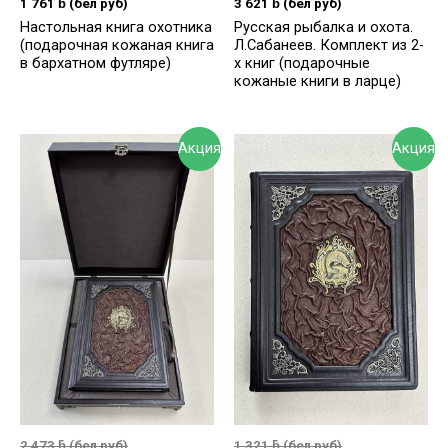
1 761
ƃ
(бел руб)
3 621
ƃ
(бел руб)
Настольная книга охотника
Русская рыбалка и охота.
(подарочная кожаная книга
Л.Сабанеев. Комплект из 2-
в бархатном футляре)
х книг (подарочные
кожаные книги в ларце)
Акция
Акция
2 473
ƃ
(бел руб)
1 321
ƃ
(бел руб)