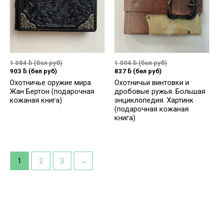
1 084
ƃ
(бел руб)
1 004
ƃ
(бел руб)
903
ƃ
(бел руб)
837
ƃ
(бел руб)
Охотничье оружие мира.
Охотничьи винтовки и
Жан Бертон (подарочная
дробовые ружья. Большая
кожаная книга)
энциклопедия. Хартинк
(подарочная кожаная
книга)
1
2
3
→