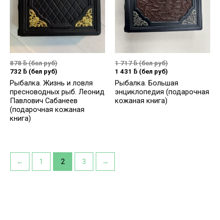
878
ƃ
(бел руб)
1 717
ƃ
(бел руб)
732
ƃ
(бел руб)
1 431
ƃ
(бел руб)
Рыбалка. Жизнь и ловля
Рыбалка. Большая
пресноводных рыб. Леонид
энциклопедия (подарочная
Павлович Сабанеев
кожаная книга)
(подарочная кожаная
книга)
←
1
2
3
→