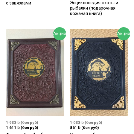
Энциклопедия охоты и
с завязками
рыбалки (подарочная
кожаная книга)
Акция
Акция
1 933
ƃ
(бел руб)
1 033
ƃ
(бел руб)
1 611
ƃ
(бел руб)
861
ƃ
(бел руб)