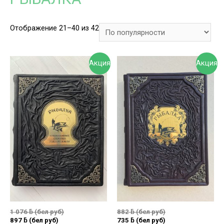
Отображение 21–40 из 42
Акция
Акция
1 076
ƃ
(бел руб)
882
ƃ
(бел руб)
897
ƃ
(бел руб)
735
ƃ
(бел руб)