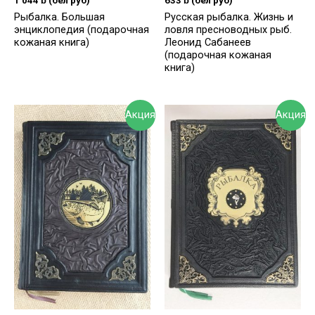
1 044
ƃ
(бел руб)
633
ƃ
(бел руб)
Рыбалка. Большая
Русская рыбалка. Жизнь и
энциклопедия (подарочная
ловля пресноводных рыб.
кожаная книга)
Леонид Сабанеев
(подарочная кожаная
книга)
Акция
Акция