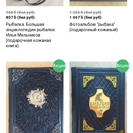
968
ƃ
(бел руб)
1 256
ƃ
(бел руб)
807
ƃ
(бел руб)
1 047
ƃ
(бел руб)
Рыбалка. Большая
Фотоальбом “рыбака”
энциклопедия рыбалки.
(подарочный кожаный)
Илья Мельников
(подарочная кожаная
книга)
Акция
Акция