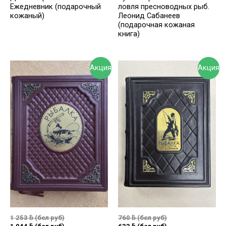
Ежедневник (подарочный
ловля пресноводных рыб.
кожаный)
Леонид Сабанеев
(подарочная кожаная
книга)
Акция
Акция
1 253
ƃ
(бел руб)
760
ƃ
(бел руб)