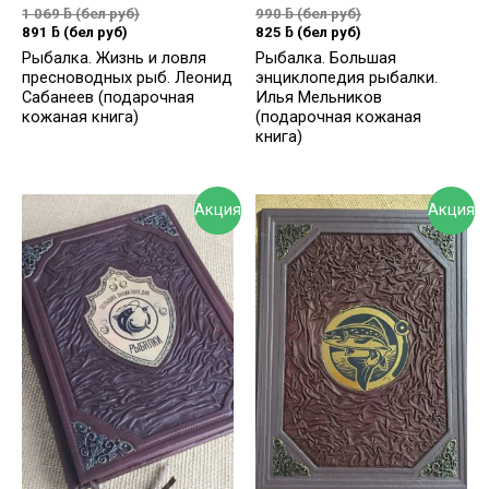
1 069
ƃ
(бел руб)
990
ƃ
(бел руб)
891
ƃ
(бел руб)
825
ƃ
(бел руб)
Рыбалка. Жизнь и ловля
Рыбалка. Большая
пресноводных рыб. Леонид
энциклопедия рыбалки.
Сабанеев (подарочная
Илья Мельников
кожаная книга)
(подарочная кожаная
книга)
Акция
Акция