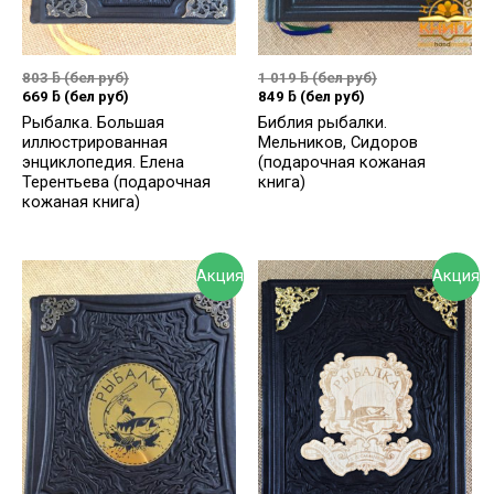
803
ƃ
(бел руб)
1 019
ƃ
(бел руб)
669
ƃ
(бел руб)
849
ƃ
(бел руб)
Рыбалка. Большая
Библия рыбалки.
иллюстрированная
Мельников, Сидоров
энциклопедия. Елена
(подарочная кожаная
Терентьева (подарочная
книга)
кожаная книга)
Акция
Акция