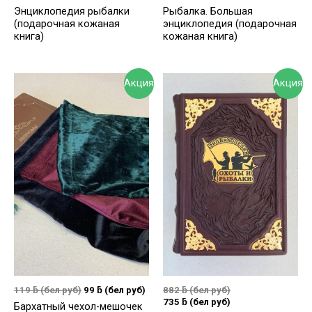
Энциклопедия рыбалки
Рыбалка. Большая
(подарочная кожаная
энциклопедия (подарочная
книга)
кожаная книга)
Акция
Акция
119
ƃ
(бел руб)
99
ƃ
(бел руб)
882
ƃ
(бел руб)
735
ƃ
(бел руб)
Бархатный чехол-мешочек