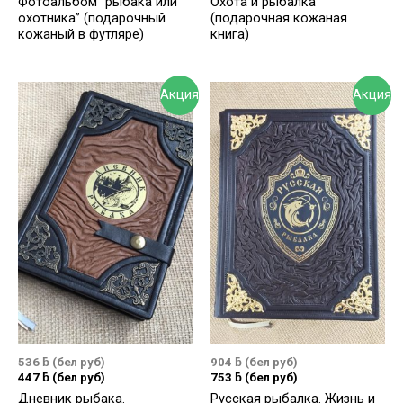
Фотоальбом “рыбака или
Охота и рыбалка
охотника” (подарочный
(подарочная кожаная
кожаный в футляре)
книга)
Акция
Акция
536
ƃ
(бел руб)
904
ƃ
(бел руб)
447
ƃ
(бел руб)
753
ƃ
(бел руб)
Дневник рыбака.
Русская рыбалка. Жизнь и