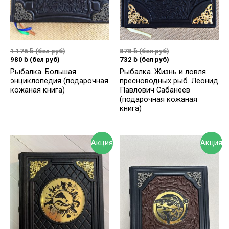
1 176
ƃ
(бел руб)
878
ƃ
(бел руб)
980
ƃ
(бел руб)
732
ƃ
(бел руб)
Рыбалка. Большая
Рыбалка. Жизнь и ловля
энциклопедия (подарочная
пресноводных рыб. Леонид
кожаная книга)
Павлович Сабанеев
(подарочная кожаная
книга)
Акция
Акция