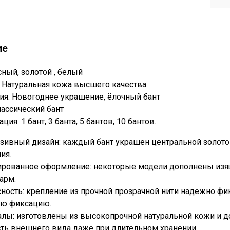
ие
сный, золотой , белый
 Натуральная кожа высшего качества
ия: Новогоднее украшение, ёлочный бант
ассический бант
ия: 1 бант, 3 банта, 5 бантов, 10 бантов.
зивный дизайн: каждый бант украшен центральной золото
ия.
ированное оформление: некоторые модели дополнены из
арм.
ность: крепление из прочной прозрачной нити надежно фик
ю фиксацию.
алы: изготовлены из высокопрочной натуральной кожи и 
ть внешнего вида даже при длительном хранении.