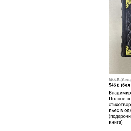
655
ƃ
(бел 
546
ƃ
(бел 
Владимир
Полное с
стихотвор
пьес в од
(подарочн
книга)