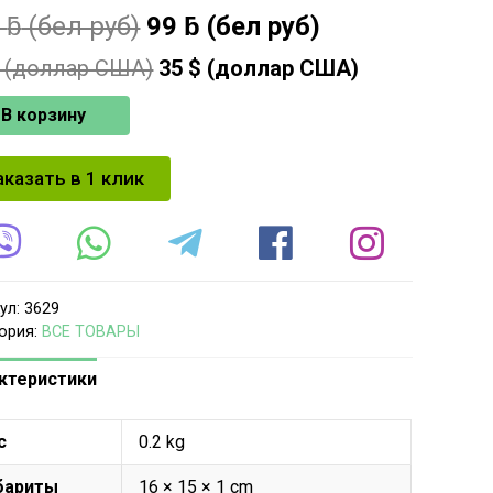
9
ƃ
(бел руб)
99
ƃ
(бел руб)
 (доллар США)
35
$ (доллар США)
В корзину
аказать в 1 клик
ул:
3629
ория:
ВСЕ ТОВАРЫ
ктеристики
с
0.2 kg
бариты
16 × 15 × 1 cm