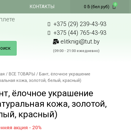
КОНТАКТЫ
0
ƃ
(бел руб)
плете
+375 (29) 239-43-93
+375 (44) 765-43-93
elitknigi@tut.by
оиск
(09:00 - 21:00 ежедневно)
ная
/
ВСЕ ТОВАРЫ
/ Бант, ёлочное украшение
ральная кожа, золотой, белый, красный)
нт, ёлочное украшение
атуральная кожа, золотой,
лый, красный)
нняя акция - 20%