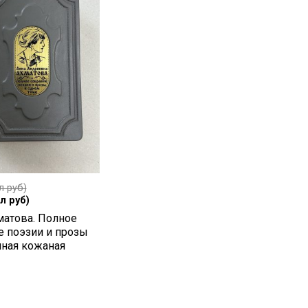
л руб)
л руб)
матова. Полное
е поэзии и прозы
чная кожаная