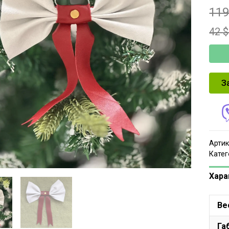
11
42
$
З
Артик
Катег
Хара
Ве
Га