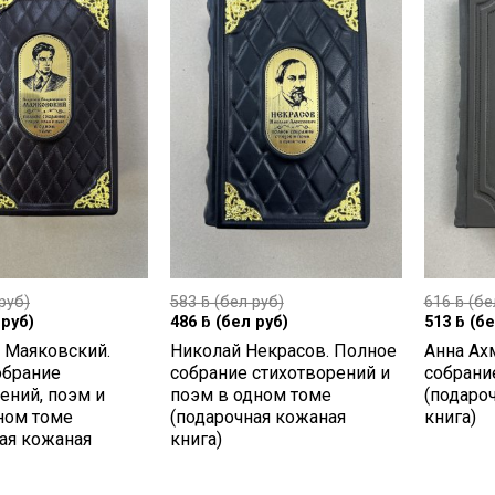
руб)
583
ƃ
(бел руб)
616
ƃ
(бе
руб)
486
ƃ
(бел руб)
513
ƃ
(бе
 Маяковский.
Николай Некрасов. Полное
Анна Ах
обрание
собрание стихотворений и
собрани
ений, поэм и
поэм в одном томе
(подаро
ном томе
(подарочная кожаная
книга)
ая кожаная
книга)