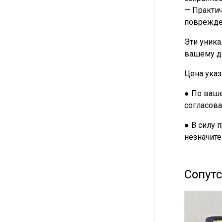
— Практич
поврежде
Эти уник
вашему д
Цена указ
● По ваше
согласова
● В силу 
незначите
Сопут