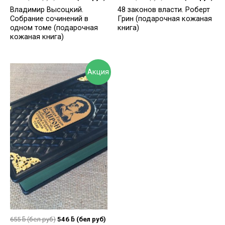
Владимир Высоцкий.
48 законов власти. Роберт
Собрание сочинений в
Грин (подарочная кожаная
одном томе (подарочная
книга)
кожаная книга)
Акция
655
ƃ
(бел руб)
546
ƃ
(бел руб)