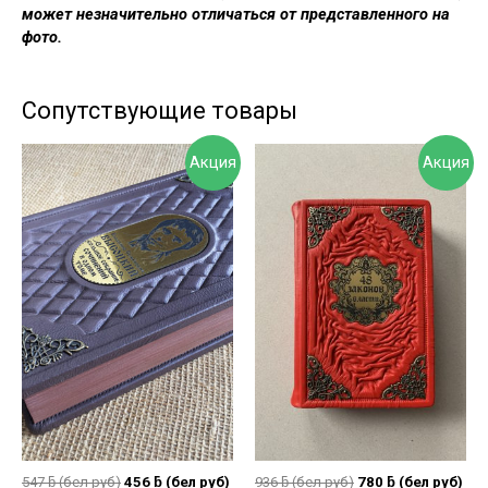
может незначительно отличаться от представленного на
фото.
Сопутствующие товары
Акция
Акция
547
ƃ
(бел руб)
456
ƃ
(бел руб)
936
ƃ
(бел руб)
780
ƃ
(бел руб)