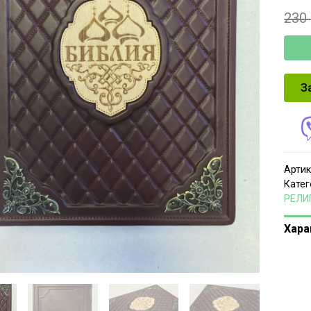
230
З
Артик
Катег
РЕЛИ
Хара