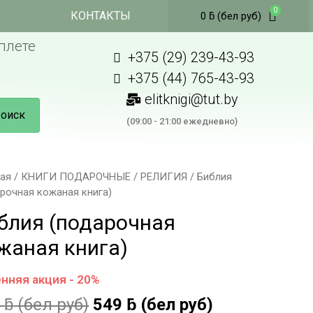
КОНТАКТЫ
0
ƃ
(бел руб)
плете
+375 (29) 239-43-93
+375 (44) 765-43-93
elitknigi@tut.by
оиск
(09:00 - 21:00 ежедневно)
ная
/
КНИГИ ПОДАРОЧНЫЕ
/
РЕЛИГИЯ
/ Библия
рочная кожаная книга)
блия (подарочная
жаная книга)
нняя акция - 20%
9
ƃ
(бел руб)
549
ƃ
(бел руб)