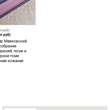
л руб)
л руб)
р Маяковский.
собрание
орений, поэм и
одном томе
чная кожаная