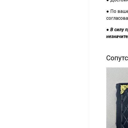
● По ваше
согласова
●
В силу 
незначите
Сопут