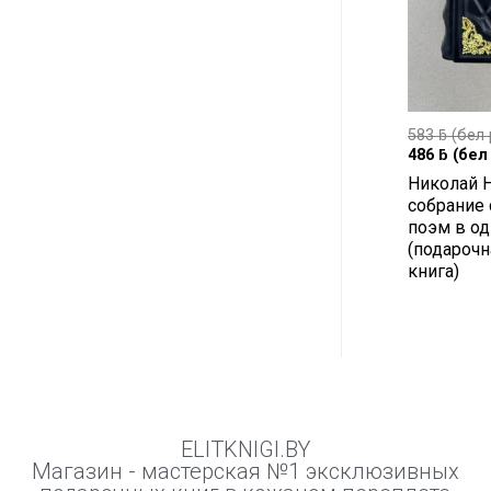
583
ƃ
(бел 
486
ƃ
(бел 
Николай 
собрание 
поэм в о
(подарочн
книга)
ELITKNIGI.BY
Магазин - мастерская №1 эксклюзивных