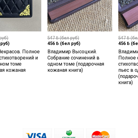
руб)
547
ƃ
(бел руб)
547
ƃ
(бе
руб)
456
ƃ
(бел руб)
456
ƃ
(бе
Некрасов. Полное
Владимир Высоцкий.
Владими
стихотворений и
Собрание сочинений в
Полное 
дном томе
одном томе (подарочная
стихотв
ая кожаная
кожаная книга)
пьес в 
(подаро
книга)