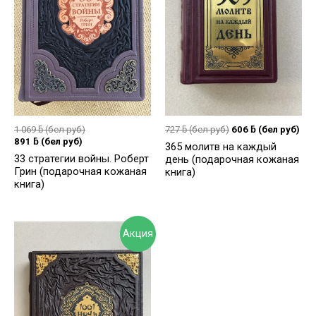
1 069
ƃ
(бел руб)
727
ƃ
(бел руб)
606
ƃ
(бел руб)
891
ƃ
(бел руб)
365 молитв на каждый
33 стратегии войны. Роберт
день (подарочная кожаная
Грин (подарочная кожаная
книга)
книга)
Акция