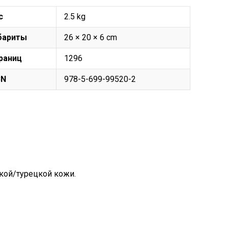
с
2.5 kg
бариты
26 × 20 × 6 cm
раниц
1296
BN
978-5-699-99520-2
кой/турецкой кожи.