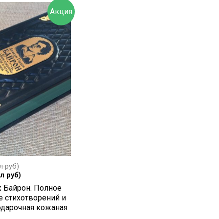
Акция
л руб)
л руб)
Байрон. Полное
е стихотворений и
одарочная кожаная