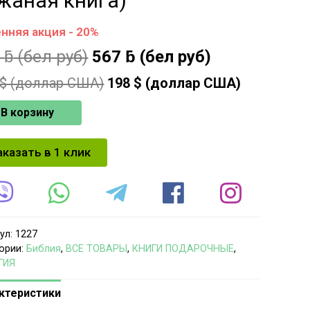
жаная книга)
нняя акция - 20%
0
ƃ
(бел руб)
567
ƃ
(бел руб)
$ (доллар США)
198
$ (доллар США)
В корзину
аказать в 1 клик
ул:
1227
ории:
Библия
,
ВСЕ ТОВАРЫ
,
КНИГИ ПОДАРОЧНЫЕ
,
ГИЯ
ктеристики