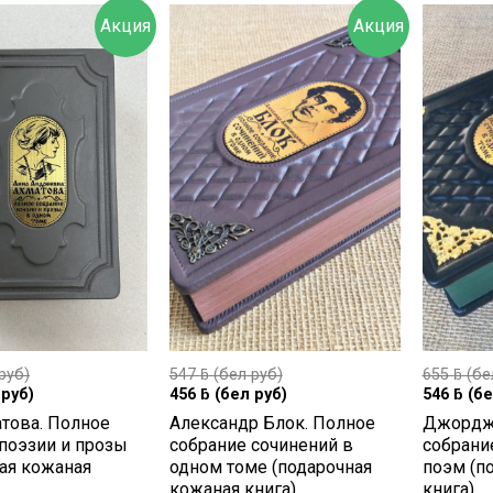
Акция
Акция
руб)
547
ƃ
(бел руб)
655
ƃ
(бе
руб)
456
ƃ
(бел руб)
546
ƃ
(бе
това. Полное
Александр Блок. Полное
Джордж 
поэзии и прозы
собрание сочинений в
собрани
ая кожаная
одном томе (подарочная
поэм (п
кожаная книга)
книга)