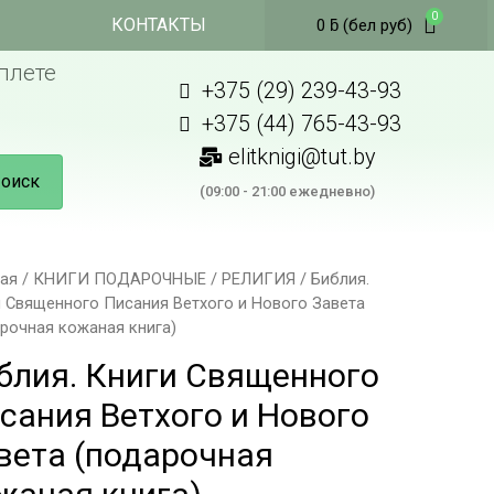
КОНТАКТЫ
0
ƃ
(бел руб)
плете
+375 (29) 239-43-93
+375 (44) 765-43-93
elitknigi@tut.by
оиск
(09:00 - 21:00 ежедневно)
ная
/
КНИГИ ПОДАРОЧНЫЕ
/
РЕЛИГИЯ
/ Библия.
и Священного Писания Ветхого и Нового Завета
рочная кожаная книга)
блия. Книги Священного
сания Ветхого и Нового
вета (подарочная