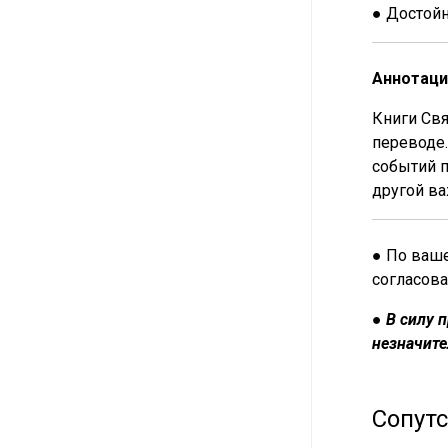
● Достой
Аннотаци
Книги Свя
переводе.
событий п
другой в
● По ваше
согласова
●
В силу 
незначите
Сопут