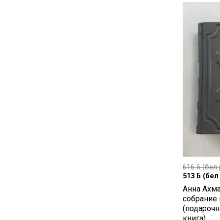
616
ƃ
(бел 
513
ƃ
(бел 
Анна Ахма
собрание 
(подарочн
книга)