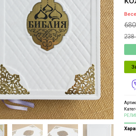
ко
Весе
68
238
З
Артик
Катег
РЕЛИ
Хара