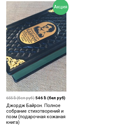
Акция
655
ƃ
(бел руб)
546
ƃ
(бел руб)
Джордж Байрон. Полное
собрание стихотворений и
поэм (подарочная кожаная
книга)