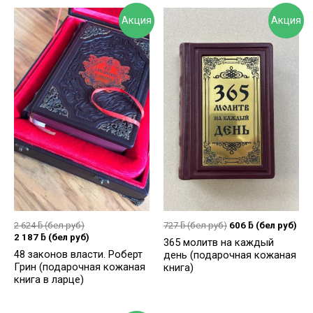
Акция
Акция
2 624
ƃ
(бел руб)
727
ƃ
(бел руб)
606
ƃ
(бел руб)
2 187
ƃ
(бел руб)
365 молитв на каждый
48 законов власти. Роберт
день (подарочная кожаная
Грин (подарочная кожаная
книга)
книга в ларце)