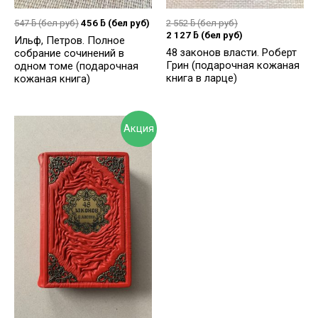
547
ƃ
(бел руб)
456
ƃ
(бел руб)
2 552
ƃ
(бел руб)
2 127
ƃ
(бел руб)
Ильф, Петров. Полное
48 законов власти. Роберт
собрание сочинений в
Грин (подарочная кожаная
одном томе (подарочная
книга в ларце)
кожаная книга)
Акция