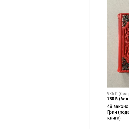
936
ƃ
(бел 
780
ƃ
(бел 
48 законо
Грин (под
книга)