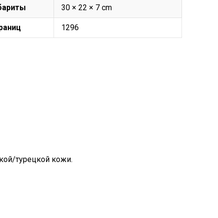
бариты
30 × 22 × 7 cm
раниц
1296
кой/турецкой кожи.