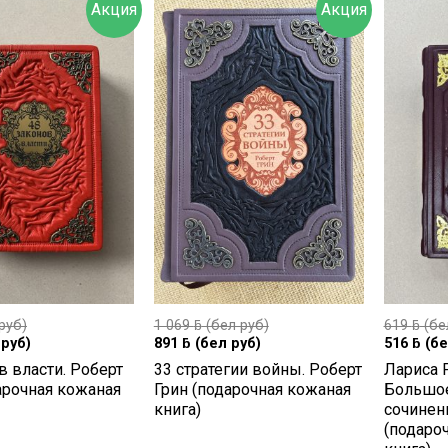
Акция
Акция
руб)
1 069
ƃ
(бел руб)
619
ƃ
(бе
руб)
891
ƃ
(бел руб)
516
ƃ
(бе
в власти. Роберт
33 стратегии войны. Роберт
Лариса 
арочная кожаная
Грин (подарочная кожаная
Большое
книга)
сочинен
(подаро