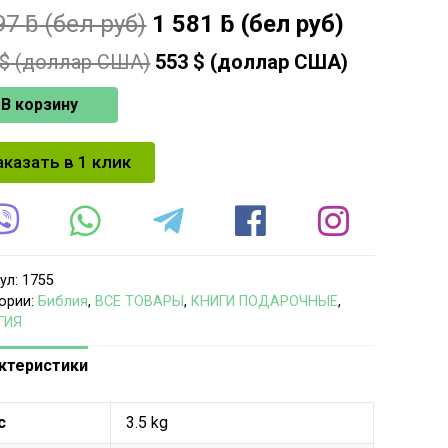
97
ƃ
(бел руб)
1 581
ƃ
(бел руб)
$ (доллар США)
553
$ (доллар США)
В корзину
аказать в 1 клик
ул:
1755
ории:
Библия
,
ВСЕ ТОВАРЫ
,
КНИГИ ПОДАРОЧНЫЕ
,
ГИЯ
ктеристики
с
3.5 kg