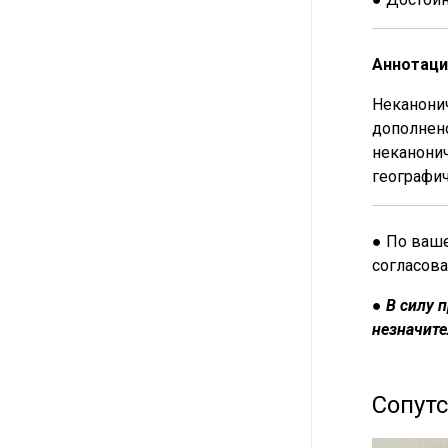
Аннотаци
Неканонич
дополнено
неканонич
географич
● По ваше
согласова
●
В силу 
незначите
Сопут