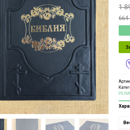
1 8
664
З
Артик
Катег
РЕЛИ
Хара
Ве