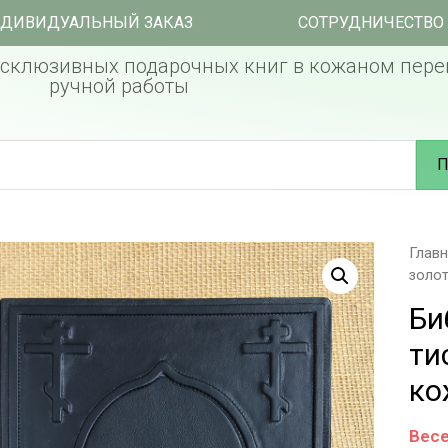
ДИВИДУАЛЬНЫЙ ЗАКАЗ
СОТРУДНИЧЕСТВО
склюзивных подарочных книг в кожаном пере
ручной работы
П
Глав
золо
Би
ти
ко
Весе