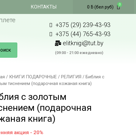
КОНТАКТЫ
0
ƃ
(бел руб)
плете
+375 (29) 239-43-93
+375 (44) 765-43-93
elitknigi@tut.by
оиск
(09:00 - 21:00 ежедневно)
ная
/
КНИГИ ПОДАРОЧНЫЕ
/
РЕЛИГИЯ
/ Библия с
тым тиснением (подарочная кожаная книга)
блия с золотым
снением (подарочная
жаная книга)
нняя акция - 20%