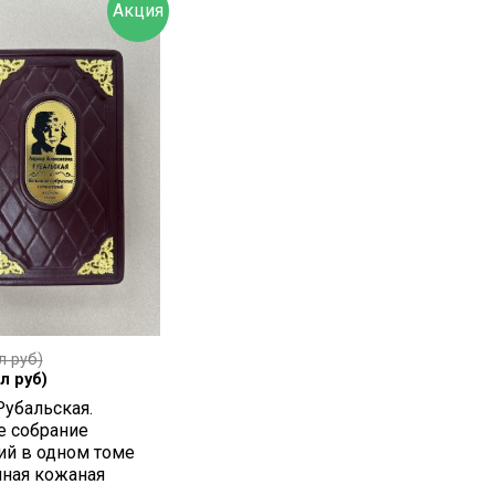
Акция
л руб)
л руб)
Рубальская.
 собрание
ий в одном томе
чная кожаная