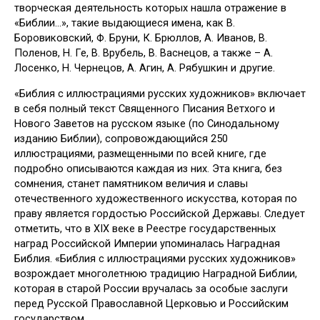
творческая деятельность которых нашла отражение в
«Библии…», такие выдающиеся имена, как В.
Боровиковский, Ф. Бруни, К. Брюллов, А. Иванов, В.
Поленов, Н. Ге, В. Врубель, В. Васнецов, а также – А.
Лосенко, Н. Чернецов, А. Агин, А. Рябушкин и другие.
«Библия с иллюстрациями русских художников» включает
в себя полный текст Священного Писания Ветхого и
Нового Заветов на русском языке (по Синодальному
изданию Библии), сопровождающийся 250
иллюстрациями, размещенными по всей книге, где
подробно описываются каждая из них. Эта книга, без
сомнения, станет памятником величия и славы
отечественного художественного искусства, которая по
праву является гордостью Российской Державы. Следует
отметить, что в XIX веке в Реестре государственных
наград Российской Империи упоминалась Наградная
Библия. «Библия с иллюстрациями русских художников»
возрождает многолетнюю традицию Наградной Библии,
которая в старой России вручалась за особые заслуги
перед Русской Православной Церковью и Российским
государством.