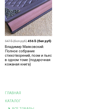
547
ƃ
(бел руб)
456
ƃ
(бел руб)
Владимир Маяковский.
Полное собрание
стихотворений, поэм и пьес
в одном томе (подарочная
кожаная книга)
ГЛАВНАЯ
КАТАЛОГ
ВСЕ ТОВАРЫ