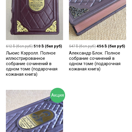
612
ƃ
(бел руб)
510
ƃ
(бел руб)
547
ƃ
(бел руб)
456
ƃ
(бел руб)
Льюис Кэрролл. Полное
Александр Блок. Полное
иллюстрированное
собрание сочинений в
собрание сочинений в
одном томе (подарочная
одном томе (подарочная
кожаная книга)
кожаная книга)
Акция