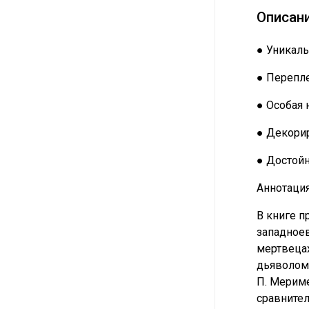
Описан
● Уникаль
● Перепле
● Особая 
● Декорир
● Достой
Аннотация
В книге п
западноев
мертвецах
дьяволом 
П. Мериме,
сравнител