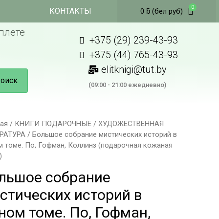
КОНТАКТЫ
0
ƃ
(бел руб)
плете
+375 (29) 239-43-93
+375 (44) 765-43-93
elitknigi@tut.by
оиск
(09:00 - 21:00 ежедневно)
ная
/
КНИГИ ПОДАРОЧНЫЕ
/
ХУДОЖЕСТВЕННАЯ
РАТУРА
/ Большое собрание мистических историй в
 томе. По, Гофман, Коллинз (подарочная кожаная
)
льшое собрание
стических историй в
ном томе. По, Гофман,