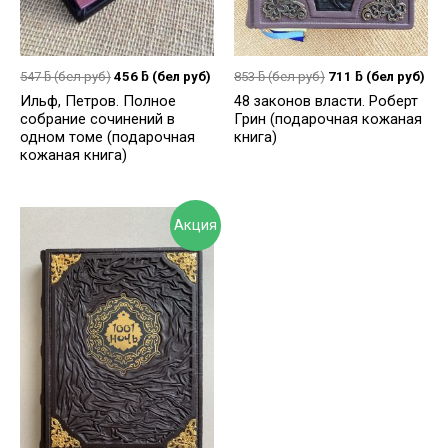
547
ƃ
(бел руб)
456
ƃ
(бел руб)
853
ƃ
(бел руб)
711
ƃ
(бел руб)
Ильф, Петров. Полное
48 законов власти. Роберт
собрание сочинений в
Грин (подарочная кожаная
одном томе (подарочная
книга)
кожаная книга)
Акция