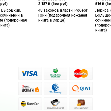
руб)
2 187
ƃ
(бел руб)
516
ƃ
(бе
 Высоцкий.
48 законов власти. Роберт
Лариса 
 сочинений в
Грин (подарочная кожаная
Большое
е (подарочная
книга в ларце)
сочинен
нига)
(подаро
книга)