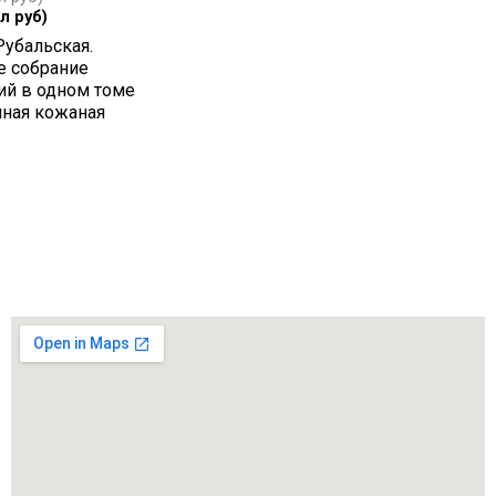
л руб)
Рубальская.
 собрание
ий в одном томе
чная кожаная