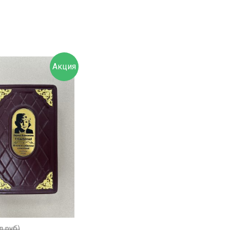
Акция
л руб)