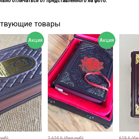
льно отличаться от представленного на фото.
ствующие товары
Акция
Акция
руб)
2 624
ƃ
(бел руб)
619
ƃ
(бе