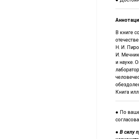
Аннотаци
В книге с
отечестве
Н. И. Пиро
И. Мечни
и науке. 
лаборатор
человечес
обездоле
Книга ил
● По ваше
согласова
●
В силу 