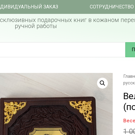
ДИВИДУАЛЬНЫЙ ЗАКАЗ
СОТРУДНИЧЕСТВО
склюзивных подарочных книг в кожаном пере
ручной работы
П
Глав
русск
Ве
(п
Весе
1 0