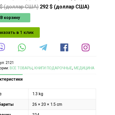
$ (доллар США)
292
$ (доллар США)
В корзину
аказать в 1 клик
ул:
2121
ории:
ВСЕ ТОВАРЫ
,
КНИГИ ПОДАРОЧНЫЕ
,
МЕДИЦИНА
ктеристики
с
1.3 kg
бариты
26 × 20 × 1.5 cm
раниц
224