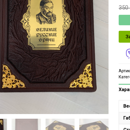
350
З
Артик
Катег
Хара
Ве
Га
Ст