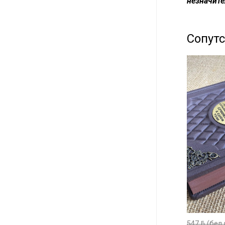
незначите
Сопут
547
ƃ
(бел 