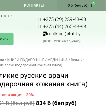
КОНТАКТЫ
0
ƃ
(бел руб)
плете
+375 (29) 239-43-93
+375 (44) 765-43-93
elitknigi@tut.by
оиск
(09:00 - 21:00 ежедневно)
ная
/
КНИГИ ПОДАРОЧНЫЕ
/
МЕДИЦИНА
/ Великие
ие врачи (подарочная кожаная книга)
ликие русские врачи
одарочная кожаная книга)
нняя акция - 20%
01
ƃ
(бел руб)
834
ƃ
(бел руб)