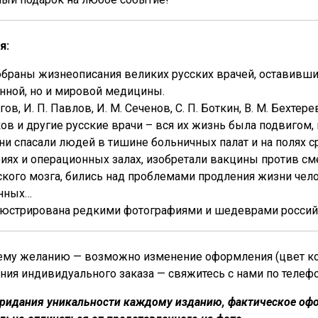
я:
обраны жизнеописания великих русских врачей, оставивши
нной, но и мировой медицины.
гов, И. П. Павлов, И. М. Сеченов, С. П. Боткин, В. М. Бехтерев
ков и другие русские врачи – вся их жизнь была подвиг
Они спасали людей в тишине больничных палат и на полях 
иях и операционных залах, изобретали вакцины против с
кого мозга, бились над проблемами продления жизни чел
нных…
люстрирована редкими фотографиями и шедеврами россий
му желанию — возможно изменение оформления (цвет кожи
ния индивидуального заказа — свяжитесь с нами по телеф
придания уникальности каждому изданию, фактическое офо