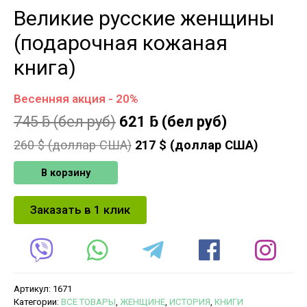
Великие русские женщины
(подарочная кожаная
книга)
Весенняя акция - 20%
745
ƃ
(бел руб)
621
ƃ
(бел руб)
260
$ (доллар США)
217
$ (доллар США)
В корзину
Заказать в 1 клик
Артикул:
1671
Категории:
ВСЕ ТОВАРЫ
,
ЖЕНЩИНЕ
,
ИСТОРИЯ
,
КНИГИ