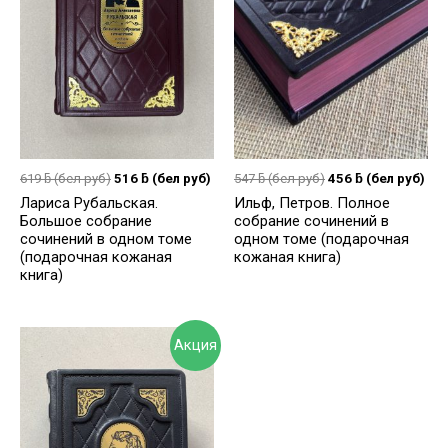
619
ƃ
(бел руб)
516
ƃ
(бел руб)
547
ƃ
(бел руб)
456
ƃ
(бел руб)
Лариса Рубальская.
Ильф, Петров. Полное
Большое собрание
собрание сочинений в
сочинений в одном томе
одном томе (подарочная
(подарочная кожаная
кожаная книга)
книга)
Акция