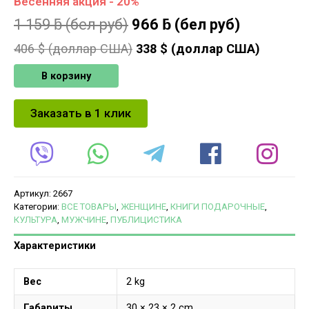
Весенняя акция - 20%
1 159
ƃ
(бел руб)
966
ƃ
(бел руб)
406
$ (доллар США)
338
$ (доллар США)
В корзину
Заказать в 1 клик
Артикул:
2667
Категории:
ВСЕ ТОВАРЫ
,
ЖЕНЩИНЕ
,
КНИГИ ПОДАРОЧНЫЕ
,
КУЛЬТУРА
,
МУЖЧИНЕ
,
ПУБЛИЦИСТИКА
Характеристики
Вес
2 kg
Габариты
30 × 23 × 2 cm