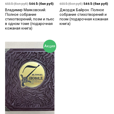
655
ƃ
(бел руб)
546
ƃ
(бел руб)
655
ƃ
(бел руб)
546
ƃ
(бел руб)
Владимир Маяковский.
Джордж Байрон. Полное
Полное собрание
собрание стихотворений и
стихотворений, поэм и пьес
поэм (подарочная кожаная
в одном томе (подарочная
книга)
кожаная книга)
Акция