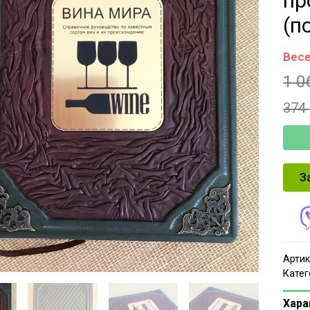
пр
(п
Весе
1 0
374
З
Артик
Катег
Хара