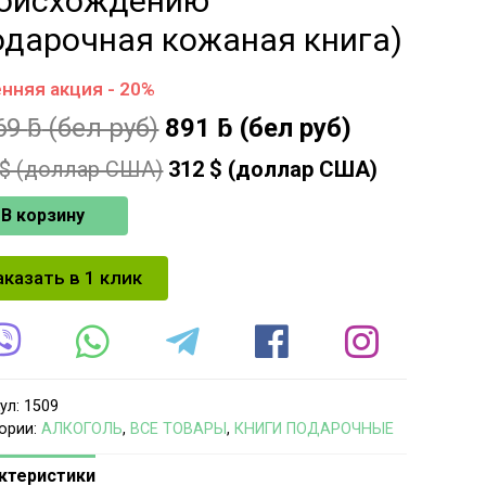
оисхождению
одарочная кожаная книга)
нняя акция - 20%
69
ƃ
(бел руб)
891
ƃ
(бел руб)
$ (доллар США)
312
$ (доллар США)
В корзину
аказать в 1 клик
ул:
1509
ории:
АЛКОГОЛЬ
,
ВСЕ ТОВАРЫ
,
КНИГИ ПОДАРОЧНЫЕ
ктеристики