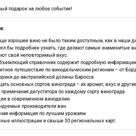
ный подарок на любое событие!
я:
ще хорошее вино не было таким доступным, как в наши дни
тел бы подробнее узнать, где делают самые знаменитые вин
ают свой неповторимый вкус.
объемлющий справочник содержит подробную информацию 
етное путешествие по винодельческим регионам – от Борд
рики до австралийской долины Баросса.
ать основных сортов винограда – их аромат, вкус и другие
 примечания дегустатора по каждому сорту винограда.
ции в современном виноделии.
ндуемые производители вин.
чная информация по лучшим урожаям.
сные иллюстрации и свыше 30 региональных карт.