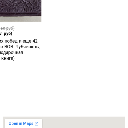
ел руб)
л руб)
их побед и еще 42
 в ВОВ. Лубченков,
подарочная
 книга)