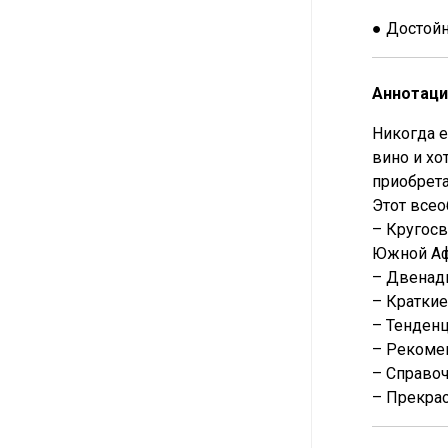
● Достой
Аннотаци
Никогда е
вино и хо
приобрет
Этот все
– Кругосв
Южной Аф
– Двенадц
– Краткие
– Тенден
– Рекоме
– Справо
– Прекра