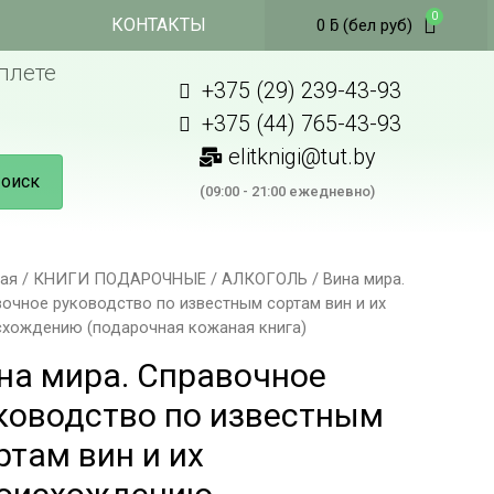
КОНТАКТЫ
0
ƃ
(бел руб)
плете
+375 (29) 239-43-93
+375 (44) 765-43-93
elitknigi@tut.by
оиск
(09:00 - 21:00 ежедневно)
ная
/
КНИГИ ПОДАРОЧНЫЕ
/
АЛКОГОЛЬ
/ Вина мира.
очное руководство по известным сортам вин и их
схождению (подарочная кожаная книга)
на мира. Справочное
ководство по известным
ртам вин и их