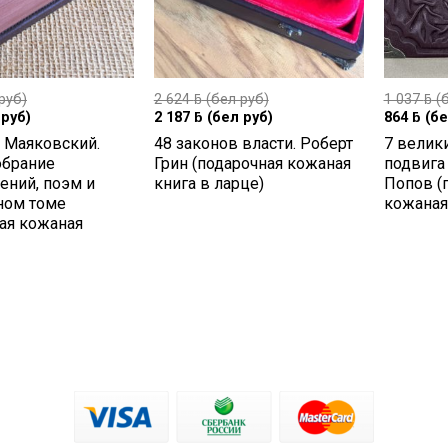
руб)
2 624
ƃ
(бел руб)
1 037
ƃ
(б
руб)
2 187
ƃ
(бел руб)
864
ƃ
(бе
 Маяковский.
48 законов власти. Роберт
7 велик
обрание
Грин (подарочная кожаная
подвига
ений, поэм и
книга в ларце)
Попов (
ном томе
кожаная
ая кожаная