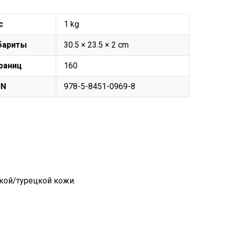
с
1 kg
бариты
30.5 × 23.5 × 2 cm
раниц
160
BN
978-5-8451-0969-8
кой/турецкой кожи.