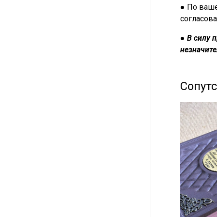
● По ваше
согласова
●
В силу 
незначите
Сопут