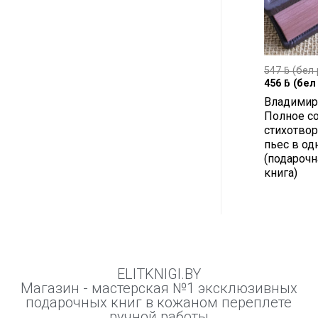
547
ƃ
(бел 
456
ƃ
(бел 
Владимир
Полное с
стихотвор
пьес в од
(подарочн
книга)
ELITKNIGI.BY
Магазин - мастерская №1 эксклюзивных
подарочных книг в кожаном переплете
ручной работы