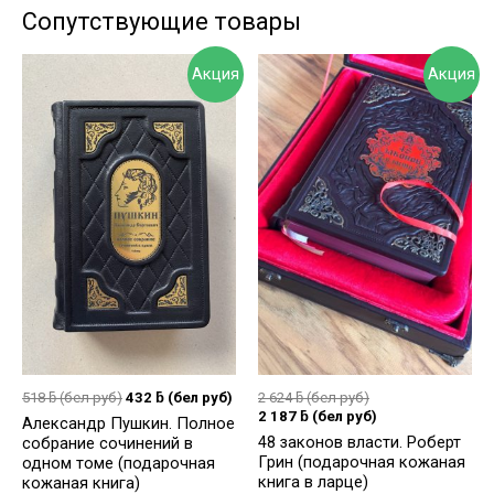
Сопутствующие товары
Акция
Акция
518
ƃ
(бел руб)
432
ƃ
(бел руб)
2 624
ƃ
(бел руб)
2 187
ƃ
(бел руб)
Александр Пушкин. Полное
48 законов власти. Роберт
собрание сочинений в
Грин (подарочная кожаная
одном томе (подарочная
книга в ларце)
кожаная книга)