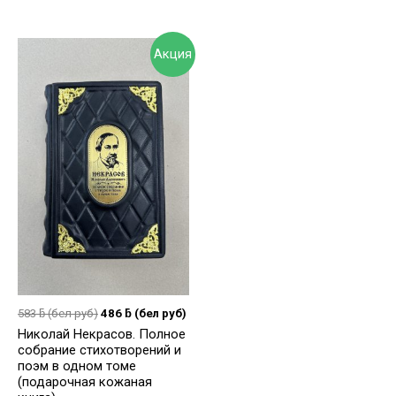
Акция
583
ƃ
(бел руб)
486
ƃ
(бел руб)
Николай Некрасов. Полное
собрание стихотворений и
поэм в одном томе
(подарочная кожаная