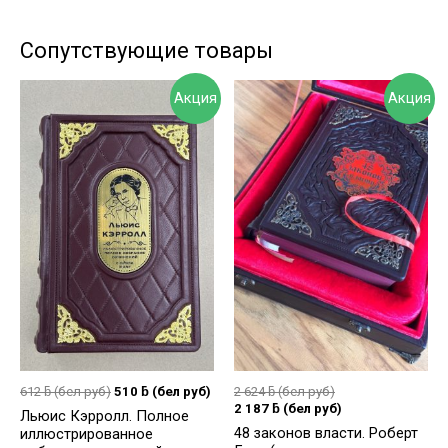
Сопутствующие товары
Акция
Акция
612
ƃ
(бел руб)
510
ƃ
(бел руб)
2 624
ƃ
(бел руб)
2 187
ƃ
(бел руб)
Льюис Кэрролл. Полное
48 законов власти. Роберт
иллюстрированное