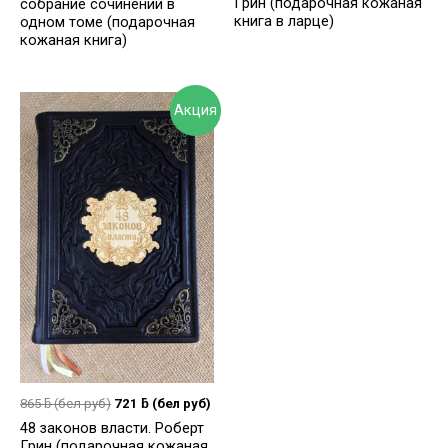
Грин (подарочная кожаная
собрание сочинений в
книга в ларце)
одном томе (подарочная
кожаная книга)
Акция
865
ƃ
(бел руб)
721
ƃ
(бел руб)
48 законов власти. Роберт
Грин (подарочная кожаная