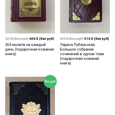
727
ƃ
(бел руб)
606
ƃ
(бел руб)
619
ƃ
(бел руб)
516
ƃ
(бел руб)
365 молитв на каждый
Лариса Рубальская.
день (подарочная кожаная
Большое собрание
книга)
сочинений в одном томе
(подарочная кожаная
книга)
Акция