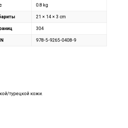
с
0.8 kg
бариты
21 × 14 × 3 cm
раниц
304
BN
978-5-9265-0408-9
кой/турецкой кожи.