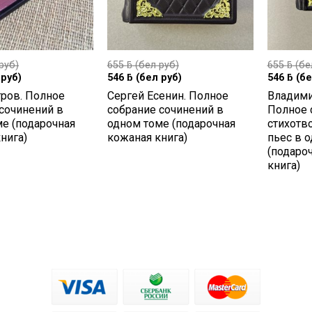
руб)
655
ƃ
(бел руб)
655
ƃ
(бе
руб)
546
ƃ
(бел руб)
546
ƃ
(бе
тров. Полное
Сергей Есенин. Полное
Владими
сочинений в
собрание сочинений в
Полное 
е (подарочная
одном томе (подарочная
стихотв
нига)
кожаная книга)
пьес в 
(подаро
книга)