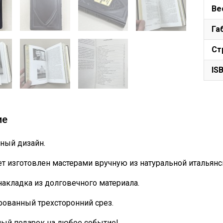
Ве
Га
Ст
IS
ие
ный дизайн.
т изготовлен мастерами вручную из натуральной итальянс
накладка из долговечного материала.
ованный трехсторонний срез.
ный подарок на любое событие!