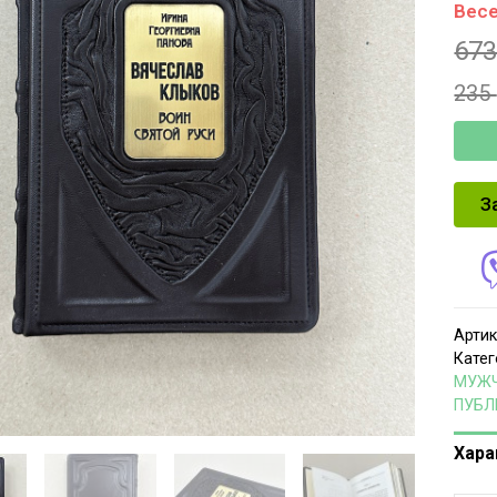
Весе
67
235
З
Артик
Катег
МУЖ
ПУБЛ
Хара