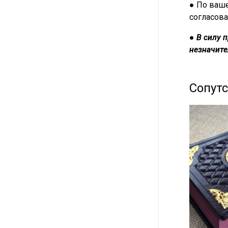
● По ваше
согласова
●
В силу 
незначите
Сопут