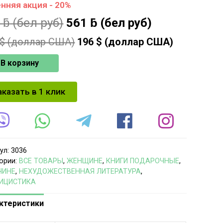
нняя акция - 20%
3
ƃ
(бел руб)
561
ƃ
(бел руб)
$ (доллар США)
196
$ (доллар США)
В корзину
аказать в 1 клик
ул:
3036
ории:
ВСЕ ТОВАРЫ
,
ЖЕНЩИНЕ
,
КНИГИ ПОДАРОЧНЫЕ
,
ЧИНЕ
,
НЕХУДОЖЕСТВЕННАЯ ЛИТЕРАТУРА
,
ИЦИСТИКА
ктеристики