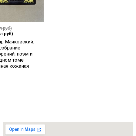
л руб)
л руб)
р Маяковский.
собрание
орений, поэм и
одном томе
чная кожаная