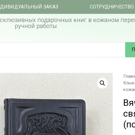
ДИВИДУАЛЬНЫЙ ЗАКАЗ
СОТРУДНИЧЕСТВО
склюзивных подарочных книг в кожаном пере
ручной работы
П
Глав
Клыко
кожан
Вя
св
(п