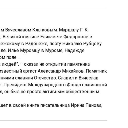
ом Вячеславом Клыковым. Маршалу Г. К.
, Великой княгине Елизавете Федоровне в
нежскому в Радонеже, поэту Николаю Рубцову
Орле, Илье Муромцу в Муроме, Надежде
вом поле…
 людей”, – сказал на открытии памятника
известный артист Александр Михайлов. Памятник
яниями славили Отечество. Славил и Вячеслав
не. Президент Международного Фонда славянской
ия, он был не просто активным общественным
ает в своей книге писательница Ирина Панова,