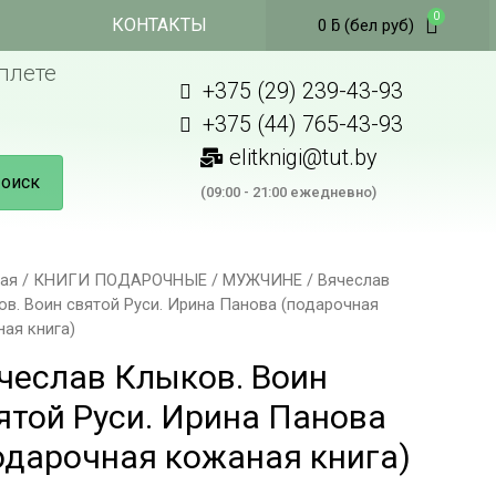
КОНТАКТЫ
0
ƃ
(бел руб)
плете
+375 (29) 239-43-93
+375 (44) 765-43-93
elitknigi@tut.by
оиск
(09:00 - 21:00 ежедневно)
ная
/
КНИГИ ПОДАРОЧНЫЕ
/
МУЖЧИНЕ
/ Вячеслав
в. Воин святой Руси. Ирина Панова (подарочная
ая книга)
чеслав Клыков. Воин
ятой Руси. Ирина Панова
одарочная кожаная книга)