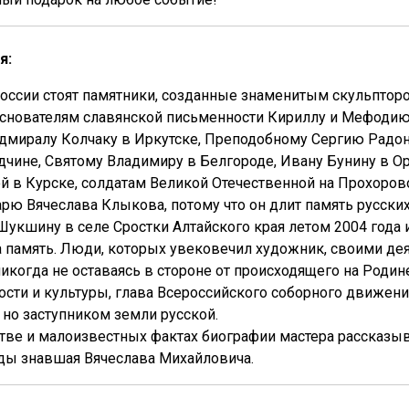
я:
оссии стоят памятники, созданные знаменитым скульптор
основателям славянской письменности Кириллу и Мефодию
адмиралу Колчаку в Иркутске, Преподобному Сергию Радо
дчине, Святому Владимиру в Белгороде, Ивану Бунину в 
й в Курске, солдатам Великой Отечественной на Прохоро
арю Вячеслава Клыкова, потому что он длит память русских
укшину в селе Сростки Алтайского края летом 2004 года 
а память. Люди, которых увековечил художник, своими де
икогда не оставаясь в стороне от происходящего на Роди
сти и культуры, глава Всероссийского соборного движен
 но заступником земли русской.
тве и малоизвестных фактах биографии мастера рассказыв
ды знавшая Вячеслава Михайловича.