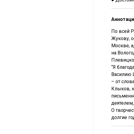
Аннотаци
По всей Р
Жукову, 
Москве, 
на Волого
Плевицко
“Я благод
Василию Ш
– от слов
Клыков, н
письменно
деятелем,
О творчес
долгие го