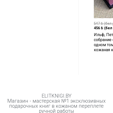
547
ƃ
(бел 
456
ƃ
(бел 
Ильф, Пе
собрание 
одном том
кожаная к
ELITKNIGI.BY
Магазин - мастерская №1 эксклюзивных
подарочных книг в кожаном переплете
ручной работы