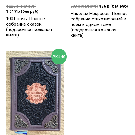
1 220
ƃ
(бел руб)
583
ƃ
(бел руб)
486
ƃ
(бел руб)
1 017
ƃ
(бел руб)
Николай Некрасов. Полное
1001 ночь. Полное
собрание стихотворений и
собрание сказок
поэм в одном томе
(подарочная кожаная
(подарочная кожаная
книга)
книга)
Акция