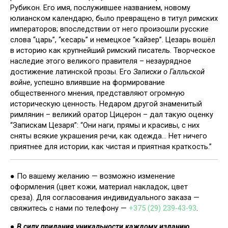
Рубикон. Его имя, послужившее названием, новому
юлианском календарю, было превращено в титул римских
императоров; впоследствии от него произошли русские
слова “царь”, “кесарь” и немецкое “кайзер”. Цезарь вошёл
в историю как крупнейший римский писатель. Творческое
наследие этого великого правителя – незаурядное
достижение латинской прозы. Его
Записки о Галльской
войне
, успешно влиявшие на формирование
общественного мнения, представляют огромную
историческую ценность. Недаром другой знаменитый
римлянин – великий оратор Цицерон – дал такую оценку
“Запискам Цезаря”: “Они наги, прямы и красивы, с них
сняты всякие украшения речи, как одежда… Нет ничего
приятнее для истории, как чистая и приятная краткость.”
● По вашему желанию — возможно изменение
оформления (цвет кожи, материал накладок, цвет
среза). Для согласования индивидуального заказа —
свяжитесь с нами по телефону —
+375 (29) 239-43-93
.
●
В силу придания уникальности каждому изданию,