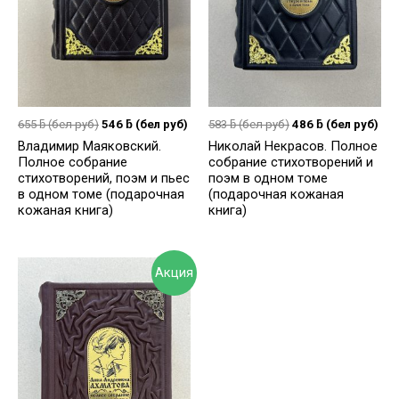
655
ƃ
(бел руб)
546
ƃ
(бел руб)
583
ƃ
(бел руб)
486
ƃ
(бел руб)
Владимир Маяковский.
Николай Некрасов. Полное
Полное собрание
собрание стихотворений и
стихотворений, поэм и пьес
поэм в одном томе
в одном томе (подарочная
(подарочная кожаная
кожаная книга)
книга)
Акция