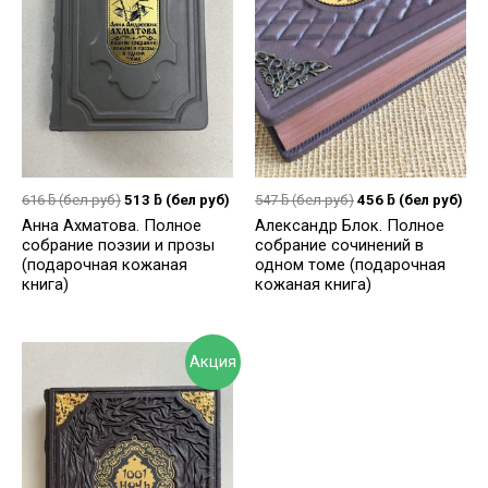
616
ƃ
(бел руб)
513
ƃ
(бел руб)
547
ƃ
(бел руб)
456
ƃ
(бел руб)
Анна Ахматова. Полное
Александр Блок. Полное
собрание поэзии и прозы
собрание сочинений в
(подарочная кожаная
одном томе (подарочная
книга)
кожаная книга)
Акция