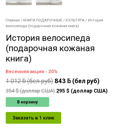
Главная
/
КНИГИ ПОДАРОЧНЫЕ
/
КУЛЬТУРА
/ История
велосипеда (подарочная кожаная книга)
История велосипеда
(подарочная кожаная
книга)
Весенняя акция - 20%
1 012
ƃ
(бел руб)
843
ƃ
(бел руб)
354
$ (доллар США)
295
$ (доллар США)
В корзину
Заказать в 1 клик