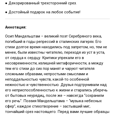
● Декорированный трехсторонний срез.
● Достойный подарок на любое событие!
Аннотация:
Осип Мандельштам – великий поэт Серебряного века,
погибший в годы репрессий в сталинских лагерях. Его
стихи долгое время находились под запретом, но, тем не
менее, были известны читателю, переходя из уст в уста,
от сердца к сердцу. Критики упрекали его в
несовременности, излишней метафоричности, а между
тем его стихи до сих пор манят и чаруют читателя
сложными образами, непростыми смыслами и
неподдельностью чувств, какой-то особенной
нежностью и чувственностью. Друзья подтрунивали над
его неприспособленностью к жизни и старались уберечь
от бытовых неурядиц, после же – навсегда “сохранили
его речь”. Поэзия Мандельштама – “музыка небесных
сфер”, каждое стихотворение – застывший миг,
тончайший срез настоящего. Перед вами лучшие образцы