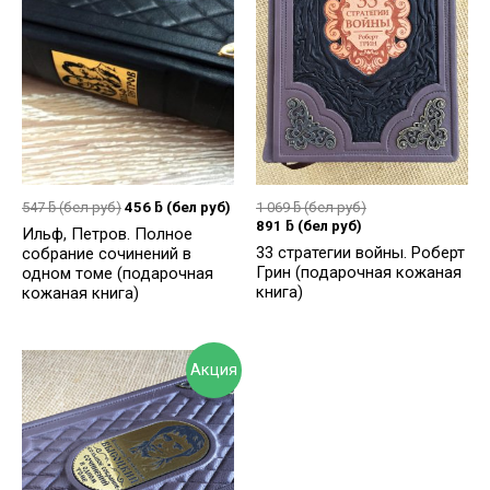
547
ƃ
(бел руб)
456
ƃ
(бел руб)
1 069
ƃ
(бел руб)
891
ƃ
(бел руб)
Ильф, Петров. Полное
33 стратегии войны. Роберт
собрание сочинений в
Грин (подарочная кожаная
одном томе (подарочная
книга)
кожаная книга)
Акция