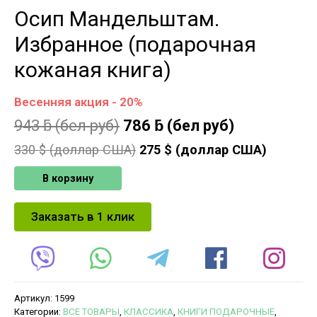
Осип Мандельштам.
Избранное (подарочная
кожаная книга)
Весенняя акция - 20%
943
ƃ
(бел руб)
786
ƃ
(бел руб)
330
$ (доллар США)
275
$ (доллар США)
В корзину
Заказать в 1 клик
Артикул:
1599
Категории:
ВСЕ ТОВАРЫ
,
КЛАССИКА
,
КНИГИ ПОДАРОЧНЫЕ
,