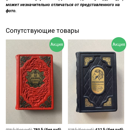
может незначительно отличаться от представленного на
фото.
Сопутствующие товары
Акция
Акция
936
ƃ
(бел руб)
780
ƃ
(бел руб)
518
ƃ
(бел руб)
432
ƃ
(бел руб)