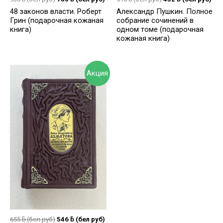
48 законов власти. Роберт
Александр Пушкин. Полное
Грин (подарочная кожаная
собрание сочинений в
книга)
одном томе (подарочная
кожаная книга)
Акция
655
ƃ
(бел руб)
546
ƃ
(бел руб)