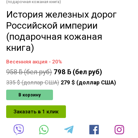
(подарочная кожаная книга)
История железных дорог
Российской империи
(подарочная кожаная
книга)
Весенняя акция - 20%
958
ƃ
(бел руб)
798
ƃ
(бел руб)
335
$ (доллар США)
279
$ (доллар США)
В корзину
Заказать в 1 клик