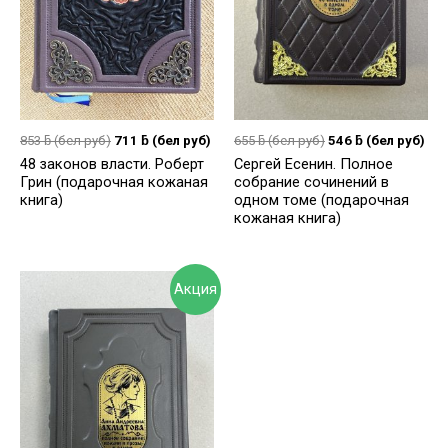
853
ƃ
(бел руб)
711
ƃ
(бел руб)
655
ƃ
(бел руб)
546
ƃ
(бел руб)
48 законов власти. Роберт
Сергей Есенин. Полное
Грин (подарочная кожаная
собрание сочинений в
книга)
одном томе (подарочная
кожаная книга)
Акция