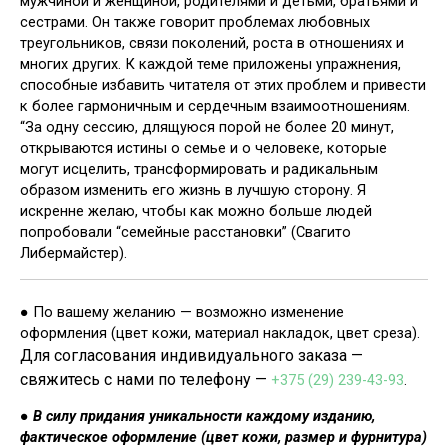
мужчиной и женщиной, родителями и детьми, братьями и
сестрами. Он также говорит проблемах любовных
треугольников, связи поколений, роста в отношениях и
многих других. К каждой теме приложены упражнения,
способные избавить читателя от этих проблем и привести
к более гармоничным и сердечным взаимоотношениям.
“За одну сессию, длящуюся порой не более 20 минут,
открываются истины о семье и о человеке, которые
могут исцелить, трансформировать и радикальным
образом изменить его жизнь в лучшую сторону. Я
искренне желаю, чтобы как можно больше людей
попробовали “семейные расстановки” (Свагито
Либермайстер).
● По вашему желанию — возможно изменение
оформления (цвет кожи, материал накладок, цвет среза).
Для согласования индивидуального заказа —
свяжитесь с нами по телефону —
+375 (29) 239-43-93
.
●
В силу придания уникальности каждому изданию,
фа
ктическое оформление (цвет кожи, размер и фурнитура)