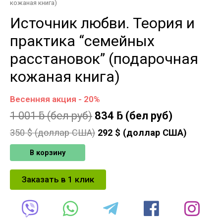
кожаная книга)
Источник любви. Теория и
практика “семейных
расстановок” (подарочная
кожаная книга)
Весенняя акция - 20%
1 001
ƃ
(бел руб)
834
ƃ
(бел руб)
350
$ (доллар США)
292
$ (доллар США)
В корзину
Заказать в 1 клик