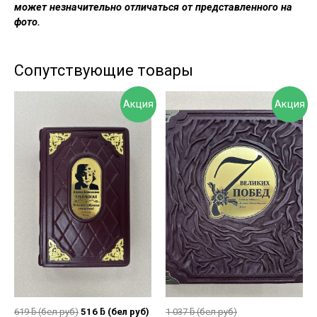
может незначительно отличаться от представленного на
фото.
Сопутствующие товары
Акция
Акция
619
ƃ
(бел руб)
516
ƃ
(бел руб)
1 037
ƃ
(бел руб)