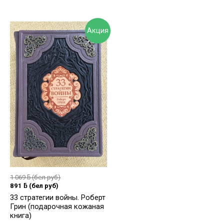
Акция
1 069
ƃ
(бел руб)
891
ƃ
(бел руб)
33 стратегии войны. Роберт
Грин (подарочная кожаная
книга)