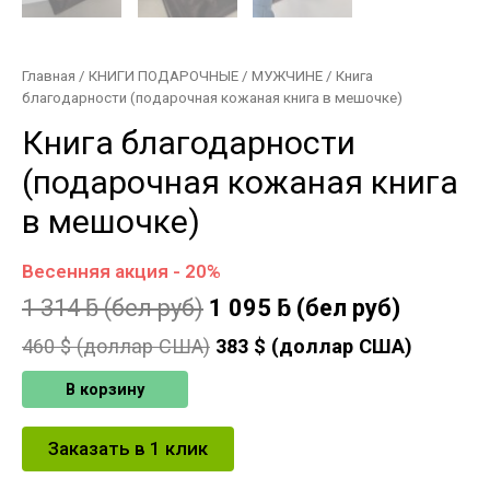
Главная
/
КНИГИ ПОДАРОЧНЫЕ
/
МУЖЧИНЕ
/ Книга
благодарности (подарочная кожаная книга в мешочке)
Книга благодарности
(подарочная кожаная книга
в мешочке)
Весенняя акция - 20%
1 314
ƃ
(бел руб)
1 095
ƃ
(бел руб)
460
$ (доллар США)
383
$ (доллар США)
В корзину
Заказать в 1 клик