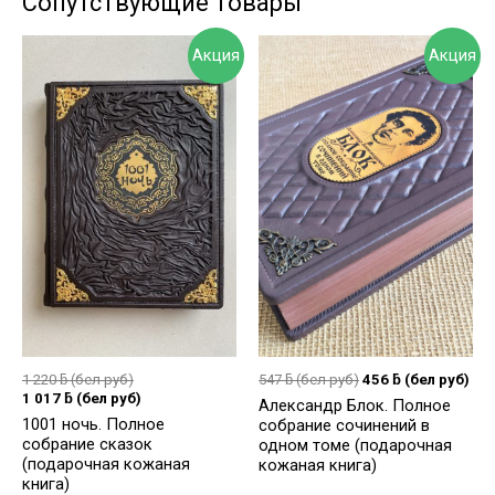
Сопутствующие товары
Акция
Акция
1 220
ƃ
(бел руб)
547
ƃ
(бел руб)
456
ƃ
(бел руб)
1 017
ƃ
(бел руб)
Александр Блок. Полное
1001 ночь. Полное
собрание сочинений в
собрание сказок
одном томе (подарочная
(подарочная кожаная
кожаная книга)
книга)