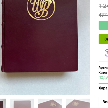
1 2
437
З
Артик
Катег
ПОД
Хара
Ве