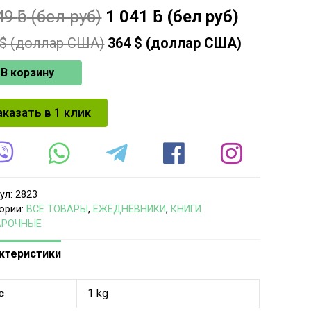
49
ƃ
(бел руб)
1 041
ƃ
(бел руб)
$ (доллар США)
364
$ (доллар США)
В корзину
аказать в 1 клик
ул:
2823
ории:
ВСЕ ТОВАРЫ
,
ЕЖЕДНЕВНИКИ
,
КНИГИ
АРОЧНЫЕ
ктеристики
с
1 kg