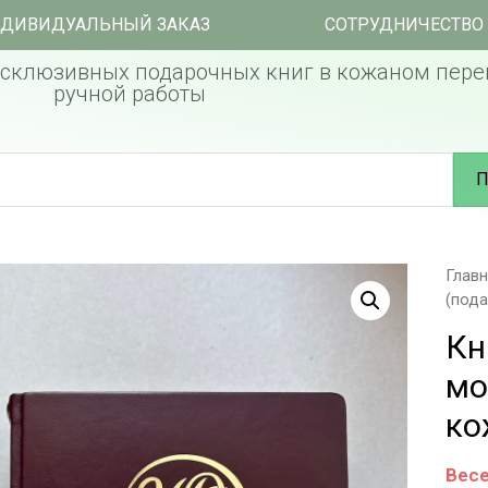
ДИВИДУАЛЬНЫЙ ЗАКАЗ
СОТРУДНИЧЕСТВО
склюзивных подарочных книг в кожаном пере
ручной работы
П
Глав
(пода
Кн
мо
ко
Весе