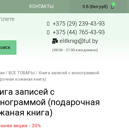
КОНТАКТЫ
0
ƃ
(бел руб)
плете
+375 (29) 239-43-93
+375 (44) 765-43-93
elitknigi@tut.by
оиск
(09:00 - 21:00 ежедневно)
ная
/
ВСЕ ТОВАРЫ
/ Книга записей с монограммой
рочная кожаная книга)
ига записей с
нограммой (подарочная
жаная книга)
нняя акция - 20%