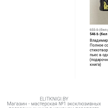
655
ƃ
(бел 
546
ƃ
(бел 
Владимир
Полное с
стихотвор
пьес в од
(подарочн
книга)
ELITKNIGI.BY
Магазин - мастерская №1 эксклюзивных