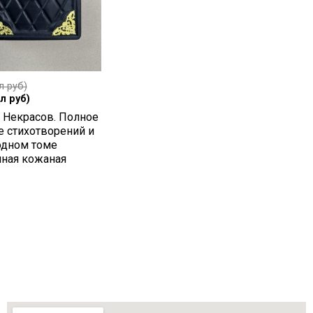
л руб)
л руб)
 Некрасов. Полное
е стихотворений и
одном томе
чная кожаная