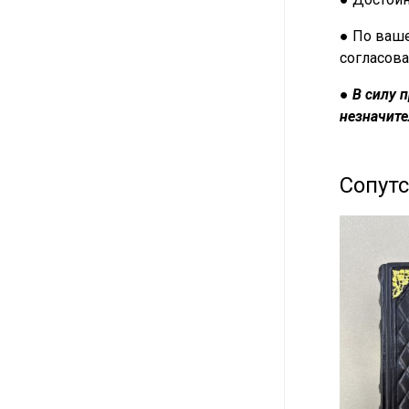
● По ваше
согласова
●
В силу 
незначите
Сопут