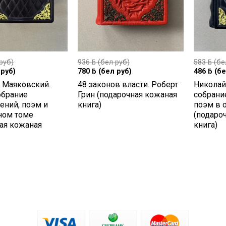
руб)
936
ƃ
(бел руб)
583
ƃ
(бе
руб)
780
ƃ
(бел руб)
486
ƃ
(бе
 Маяковский.
48 законов власти. Роберт
Николай
обрание
Грин (подарочная кожаная
собрани
ений, поэм и
книга)
поэм в 
ном томе
(подаро
ая кожаная
книга)