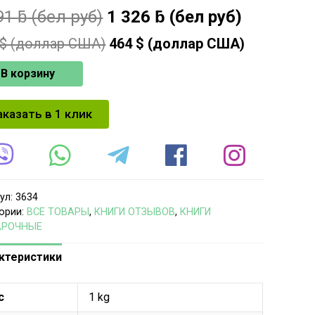
91
ƃ
(бел руб)
1 326
ƃ
(бел руб)
$ (доллар США)
464
$ (доллар США)
В корзину
аказать в 1 клик
ул:
3634
ории:
ВСЕ ТОВАРЫ
,
КНИГИ ОТЗЫВОВ
,
КНИГИ
АРОЧНЫЕ
ктеристики
с
1 kg