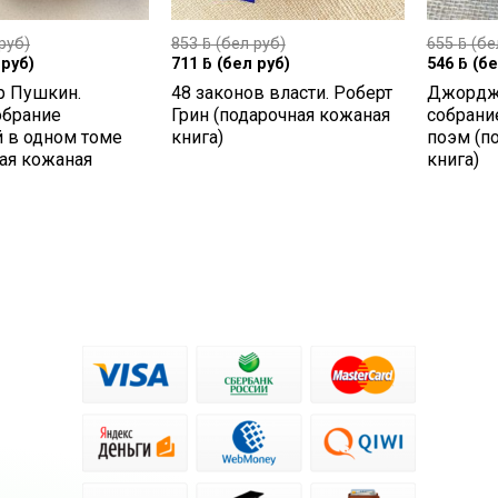
руб)
853
ƃ
(бел руб)
655
ƃ
(бе
руб)
711
ƃ
(бел руб)
546
ƃ
(бе
р Пушкин.
48 законов власти. Роберт
Джордж 
обрание
Грин (подарочная кожаная
собрани
й в одном томе
книга)
поэм (п
ая кожаная
книга)