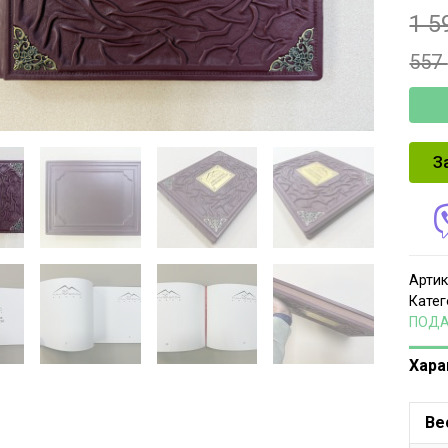
1 5
557
З
Артик
Катег
ПОД
Хара
Ве