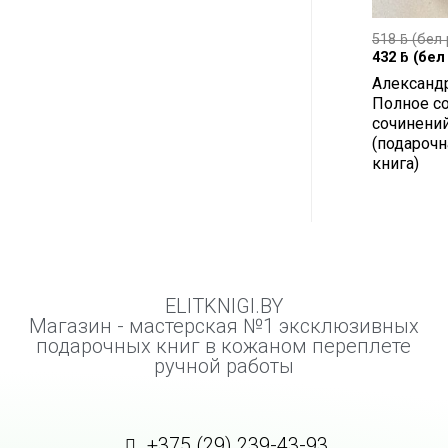
518
ƃ
(бел 
432
ƃ
(бел 
Александ
Полное с
сочинени
(подарочн
книга)
ELITKNIGI.BY
Магазин - мастерская №1 эксклюзивных
подарочных книг в кожаном переплете
ручной работы
+375 (29) 239-43-93