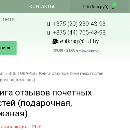
КОНТАКТЫ
0
ƃ
(бел руб)
плете
+375 (29) 239-43-93
+375 (44) 765-43-93
elitknigi@tut.by
оиск
(09:00 - 21:00 ежедневно)
ная
/
ВСЕ ТОВАРЫ
/ Книга отзывов почетных гостей
рочная, кожаная)
ига отзывов почетных
стей (подарочная,
жаная)
нняя акция - 20%