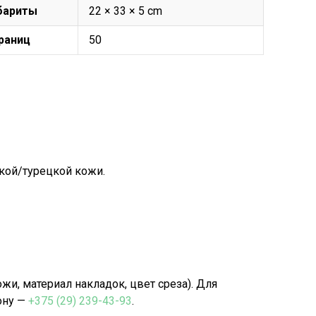
бариты
22 × 33 × 5 cm
раниц
50
кой/турецкой кожи.
, материал накладок, цвет среза). Для
ону —
+375 (29) 239-43-93
.