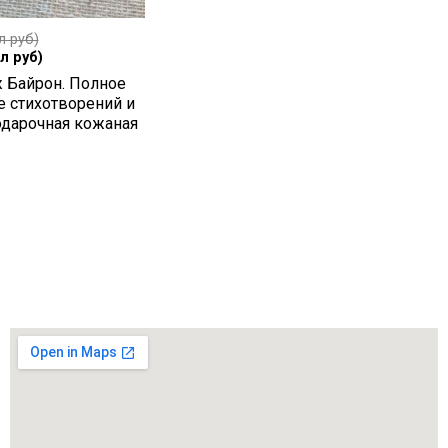
л руб)
л руб)
Байрон. Полное
е стихотворений и
одарочная кожаная