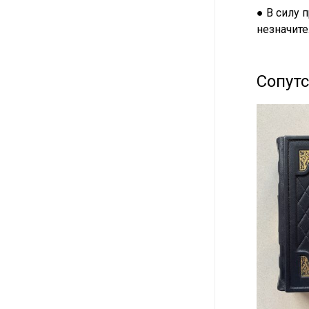
● В силу 
незначите
Сопут