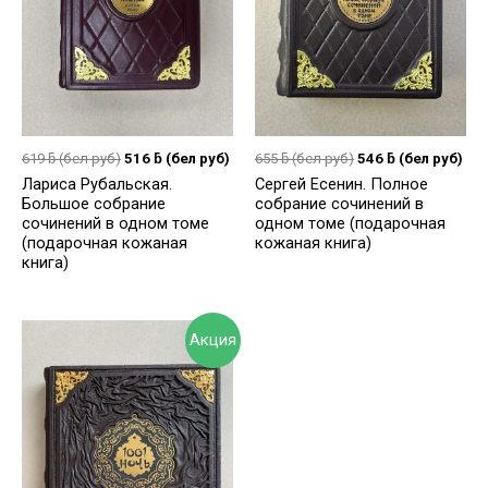
619
ƃ
(бел руб)
516
ƃ
(бел руб)
655
ƃ
(бел руб)
546
ƃ
(бел руб)
Лариса Рубальская.
Сергей Есенин. Полное
Большое собрание
собрание сочинений в
сочинений в одном томе
одном томе (подарочная
(подарочная кожаная
кожаная книга)
книга)
Акция