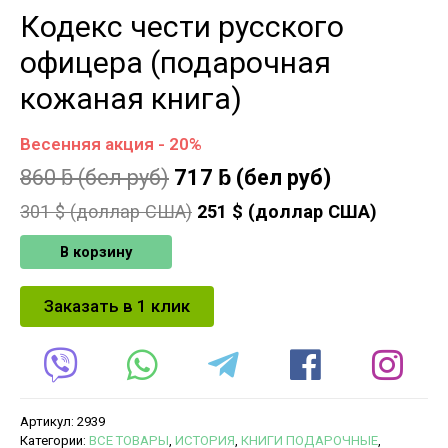
Кодекс чести русского
офицера (подарочная
кожаная книга)
Весенняя акция - 20%
860
ƃ
(бел руб)
717
ƃ
(бел руб)
301
$ (доллар США)
251
$ (доллар США)
В корзину
Заказать в 1 клик
Артикул:
2939
Категории:
ВСЕ ТОВАРЫ
,
ИСТОРИЯ
,
КНИГИ ПОДАРОЧНЫЕ
,