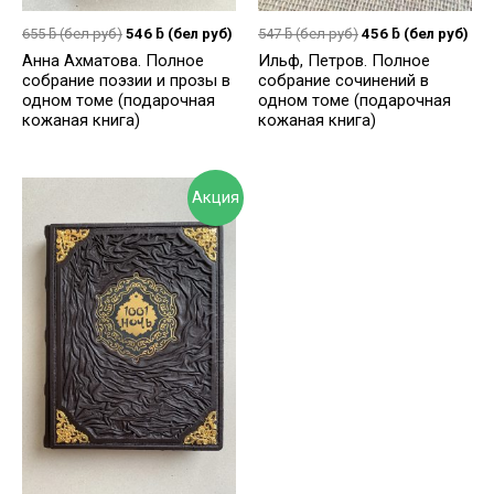
655
ƃ
(бел руб)
546
ƃ
(бел руб)
547
ƃ
(бел руб)
456
ƃ
(бел руб)
Анна Ахматова. Полное
Ильф, Петров. Полное
собрание поэзии и прозы в
собрание сочинений в
одном томе (подарочная
одном томе (подарочная
кожаная книга)
кожаная книга)
Акция