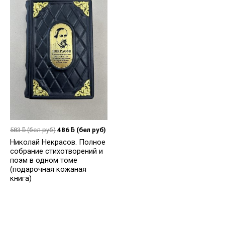
583
ƃ
(бел руб)
486
ƃ
(бел руб)
Николай Некрасов. Полное
собрание стихотворений и
поэм в одном томе
(подарочная кожаная
книга)