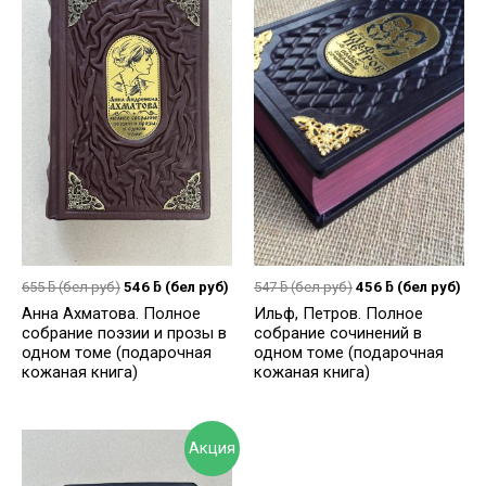
655
ƃ
(бел руб)
546
ƃ
(бел руб)
547
ƃ
(бел руб)
456
ƃ
(бел руб)
Анна Ахматова. Полное
Ильф, Петров. Полное
собрание поэзии и прозы в
собрание сочинений в
одном томе (подарочная
одном томе (подарочная
кожаная книга)
кожаная книга)
Акция