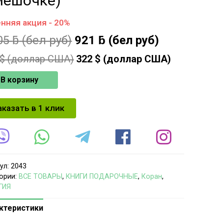
мешочке)
нняя акция - 20%
05
ƃ
(бел руб)
921
ƃ
(бел руб)
$ (доллар США)
322
$ (доллар США)
В корзину
аказать в 1 клик
ул:
2043
ории:
ВСЕ ТОВАРЫ
,
КНИГИ ПОДАРОЧНЫЕ
,
Коран
,
ГИЯ
ктеристики