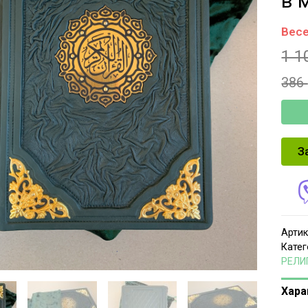
в 
Весе
1 1
386
З
Артик
Катег
РЕЛИ
Хара