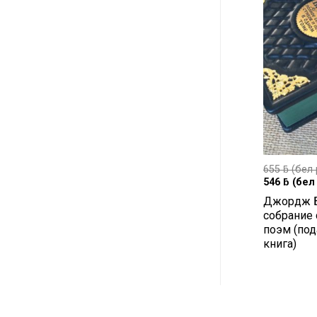
655
ƃ
(бел 
546
ƃ
(бел 
Джордж Б
собрание 
поэм (под
книга)