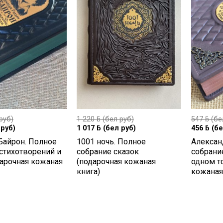
руб)
1 220
ƃ
(бел руб)
547
ƃ
(бе
руб)
1 017
ƃ
(бел руб)
456
ƃ
(бе
айрон. Полное
1001 ночь. Полное
Алексан
стихотворений и
собрание сказок
собрани
арочная кожаная
(подарочная кожаная
одном т
книга)
кожаная