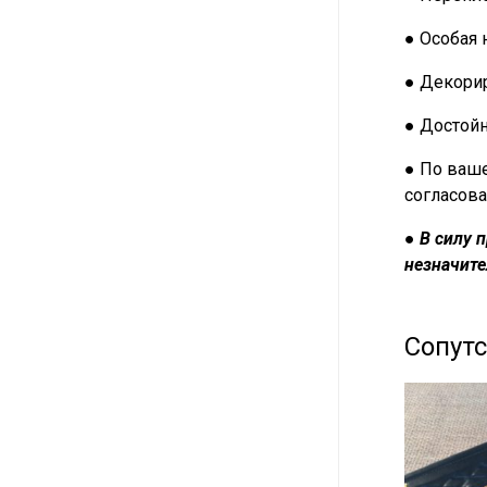
● Особая 
● Декорир
● Достой
● По ваше
согласова
●
В силу 
незначите
Сопут