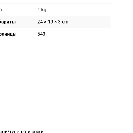
с
1 kg
бариты
24 × 19 × 3 cm
раницы
543
кой/турецкой кожи.