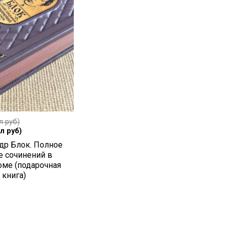
л руб)
л руб)
др Блок. Полное
е сочинений в
оме (подарочная
 книга)