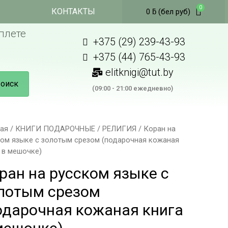
КОНТАКТЫ
0
ƃ
(бел руб)
плете
+375 (29) 239-43-93
+375 (44) 765-43-93
elitknigi@tut.by
оиск
(09:00 - 21:00 ежедневно)
ная
/
КНИГИ ПОДАРОЧНЫЕ
/
РЕЛИГИЯ
/ Коран на
ком языке с золотым срезом (подарочная кожаная
 в мешочке)
ран на русском языке с
лотым срезом
одарочная кожаная книга