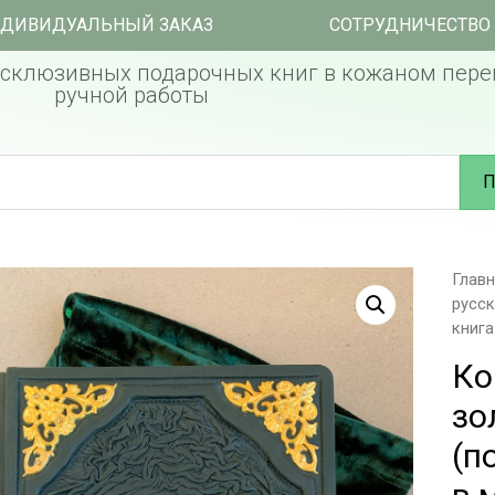
ДИВИДУАЛЬНЫЙ ЗАКАЗ
СОТРУДНИЧЕСТВО
склюзивных подарочных книг в кожаном пере
ручной работы
П
Глав
русс
книга
Ко
зо
(п