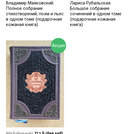
Владимир Маяковский.
Лариса Рубальская.
Полное собрание
Большое собрание
стихотворений, поэм и пьес
сочинений в одном томе
в одном томе (подарочная
(подарочная кожаная
кожаная книга)
книга)
Акция
853
ƃ
(бел руб)
711
ƃ
(бел руб)