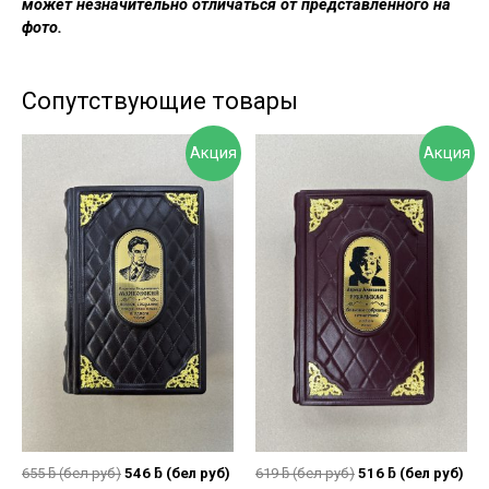
может незначительно отличаться от представленного на
фото.
Сопутствующие товары
Акция
Акция
655
ƃ
(бел руб)
546
ƃ
(бел руб)
619
ƃ
(бел руб)
516
ƃ
(бел руб)