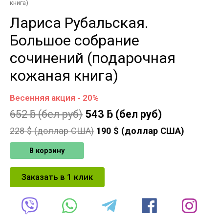
книга)
Лариса Рубальская.
Большое собрание
сочинений (подарочная
кожаная книга)
Весенняя акция - 20%
652
ƃ
(бел руб)
543
ƃ
(бел руб)
228
$ (доллар США)
190
$ (доллар США)
В корзину
Заказать в 1 клик