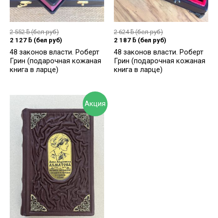
2 552
ƃ
(бел руб)
2 624
ƃ
(бел руб)
2 127
ƃ
(бел руб)
2 187
ƃ
(бел руб)
48 законов власти. Роберт
48 законов власти. Роберт
Грин (подарочная кожаная
Грин (подарочная кожаная
книга в ларце)
книга в ларце)
Акция