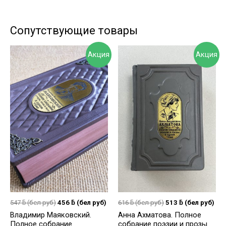
Сопутствующие товары
Акция
Акция
547
ƃ
(бел руб)
456
ƃ
(бел руб)
616
ƃ
(бел руб)
513
ƃ
(бел руб)
Владимир Маяковский.
Анна Ахматова. Полное
Полное собрание
собрание поэзии и прозы