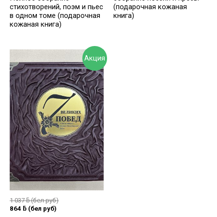
стихотворений, поэм и пьес
(подарочная кожаная
в одном томе (подарочная
книга)
кожаная книга)
Акция
1 037
ƃ
(бел руб)
864
ƃ
(бел руб)