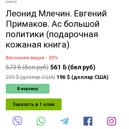
книга)
Леонид Млечин. Евгений
Примаков. Ас большой
политики (подарочная
кожаная книга)
Весенняя акция - 20%
673
ƃ
(бел руб)
561
ƃ
(бел руб)
235
$ (доллар США)
196
$ (доллар США)
В корзину
Заказать в 1 клик