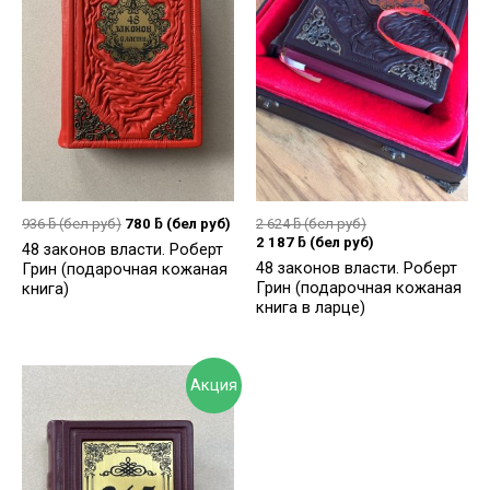
936
ƃ
(бел руб)
780
ƃ
(бел руб)
2 624
ƃ
(бел руб)
2 187
ƃ
(бел руб)
48 законов власти. Роберт
48 законов власти. Роберт
Грин (подарочная кожаная
Грин (подарочная кожаная
книга)
книга в ларце)
Акция