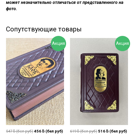
может незначительно отличаться от представленного на
фото.
Сопутствующие товары
Акция
Акция
547
ƃ
(бел руб)
456
ƃ
(бел руб)
619
ƃ
(бел руб)
516
ƃ
(бел руб)