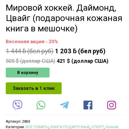
Мировой хоккей. Даймонд,
Цвайг (подарочная кожаная
книга в мешочке)
Весенняя акция - 20%
1 444
ƃ
(бел руб)
1 203
ƃ
(бел руб)
505
$ (доллар США)
421
$ (доллар США)
В корзину
Заказать в 1 клик
Артикул:
2863
Категории:
ВСЕ ТОВАРЫ
,
КНИГИ ПОДАРОЧНЫЕ
,
СПОРТ
,
Хоккей