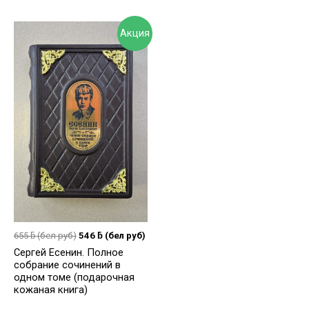
Акция
655
ƃ
(бел руб)
546
ƃ
(бел руб)
Сергей Есенин. Полное
собрание сочинений в
одном томе (подарочная
кожаная книга)