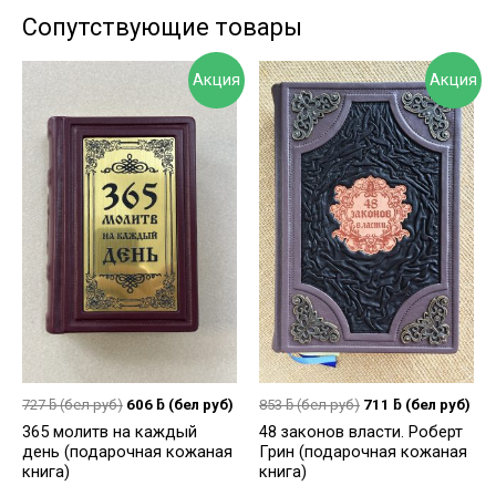
Сопутствующие товары
Акция
Акция
727
ƃ
(бел руб)
606
ƃ
(бел руб)
853
ƃ
(бел руб)
711
ƃ
(бел руб)
365 молитв на каждый
48 законов власти. Роберт
день (подарочная кожаная
Грин (подарочная кожаная
книга)
книга)