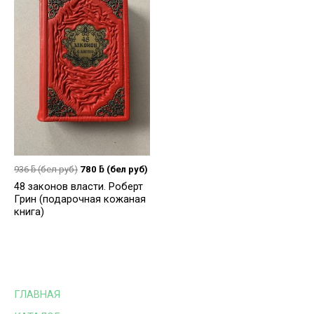
936
ƃ
(бел руб)
780
ƃ
(бел руб)
48 законов власти. Роберт
Грин (подарочная кожаная
книга)
ГЛАВНАЯ