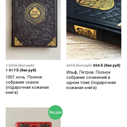
1 220
ƃ
(бел руб)
547
ƃ
(бел руб)
456
ƃ
(бел руб)
1 017
ƃ
(бел руб)
Ильф, Петров. Полное
1001 ночь. Полное
собрание сочинений в
собрание сказок
одном томе (подарочная
(подарочная кожаная
кожаная книга)
книга)
Акция