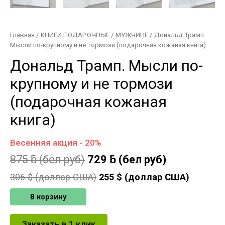
Главная
/
КНИГИ ПОДАРОЧНЫЕ
/
МУЖЧИНЕ
/ Дональд Трамп.
Мысли по-крупному и не тормози (подарочная кожаная книга)
Дональд Трамп. Мысли по-
крупному и не тормози
(подарочная кожаная
книга)
Весенняя акция - 20%
875
ƃ
(бел руб)
729
ƃ
(бел руб)
306
$ (доллар США)
255
$ (доллар США)
В корзину
Заказать в 1 клик