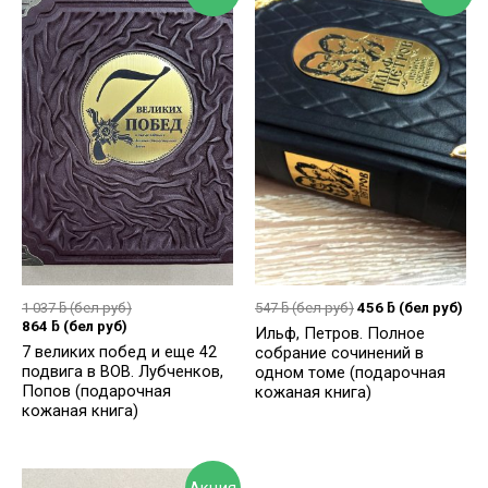
1 037
ƃ
(бел руб)
547
ƃ
(бел руб)
456
ƃ
(бел руб)
864
ƃ
(бел руб)
Ильф, Петров. Полное
7 великих побед и еще 42
собрание сочинений в
подвига в ВОВ. Лубченков,
одном томе (подарочная
Попов (подарочная
кожаная книга)
кожаная книга)
Акция