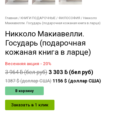
Главная
/
КНИГИ ПОДАРОЧНЫЕ
/
ФИЛОСОФИЯ
/ Никколо
Макиавелли. Государь (подарочная кожаная книга в ларце)
Никколо Макиавелли.
Государь (подарочная
кожаная книга в ларце)
Весенняя акция - 20%
3 964
ƃ
(бел руб)
3 303
ƃ
(бел руб)
1387
$ (доллар США)
1156
$ (доллар США)
В корзину
Заказать в 1 клик