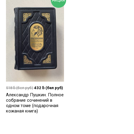
518
ƃ
(бел руб)
432
ƃ
(бел руб)
Александр Пушкин. Полное
собрание сочинений в
одном томе (подарочная
кожаная книга)