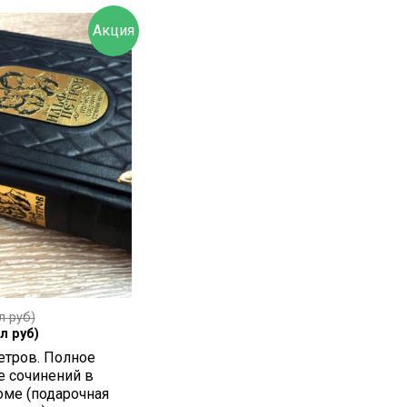
Акция
л руб)
л руб)
етров. Полное
е сочинений в
оме (подарочная