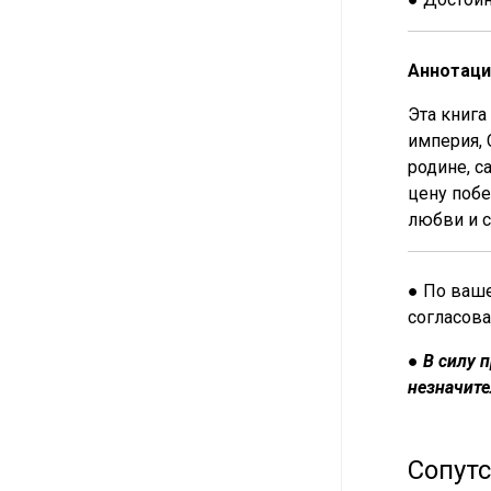
Аннотаци
Эта книга
империя, 
родине, с
цену побе
любви и с
● По ваше
согласова
●
В силу 
незначите
Сопут