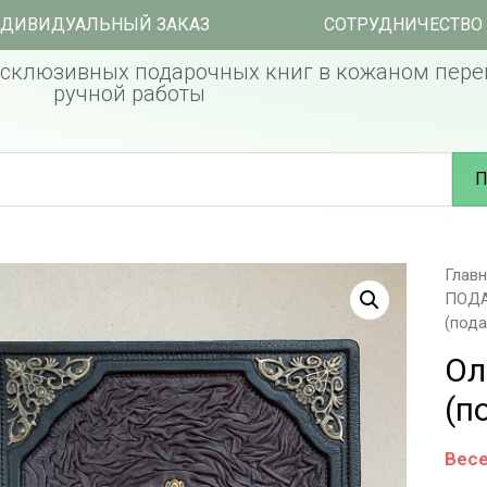
ДИВИДУАЛЬНЫЙ ЗАКАЗ
СОТРУДНИЧЕСТВО
склюзивных подарочных книг в кожаном пере
ручной работы
П
Глав
ПОД
(пода
Ол
(п
Весе