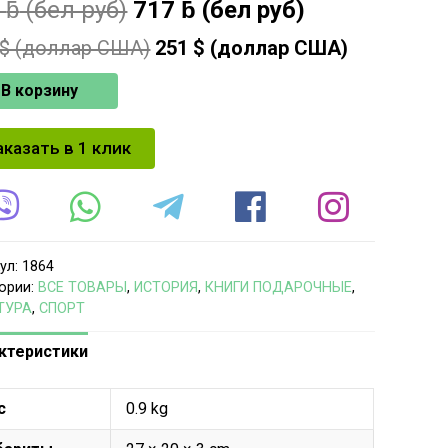
0
ƃ
(бел руб)
717
ƃ
(бел руб)
$ (доллар США)
251
$ (доллар США)
В корзину
аказать в 1 клик
ул:
1864
ории:
ВСЕ ТОВАРЫ
,
ИСТОРИЯ
,
КНИГИ ПОДАРОЧНЫЕ
,
ТУРА
,
СПОРТ
ктеристики
с
0.9 kg