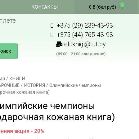
КОНТАКТЫ
0
ƃ
(бел руб)
плете
+375 (29) 239-43-93
+375 (44) 765-43-93
elitknigi@tut.by
оиск
(09:00 - 21:00 ежедневно)
ная
/
КНИГИ
АРОЧНЫЕ
/
ИСТОРИЯ
/ Олимпийские чемпионы
рочная кожаная книга)
импийские чемпионы
одарочная кожаная книга)
нняя акция - 20%