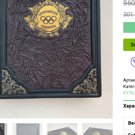
86
301
З
Артик
Катег
КУЛЬ
Хара
Ве