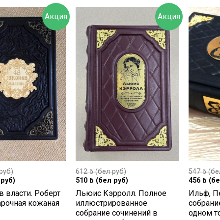
Акция
Акция
руб)
612
ƃ
(бел руб)
547
ƃ
(бе
руб)
510
ƃ
(бел руб)
456
ƃ
(бе
в власти. Роберт
Льюис Кэрролл. Полное
Ильф, П
арочная кожаная
иллюстрированное
собрани
собрание сочинений в
одном т