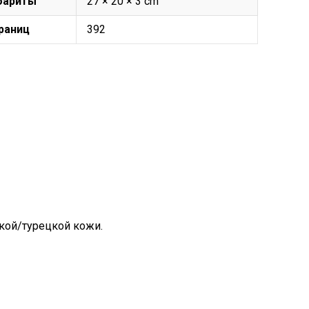
бариты
27 × 20 × 3 cm
раниц
392
кой/турецкой кожи.