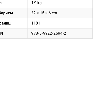
с
1.9 kg
бариты
22 × 15 × 6 cm
раниц
1181
BN
978-5-9922-2694-2