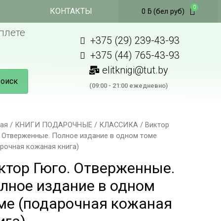
КОНТАКТЫ
0
ƃ
(бел руб)
плете
+375 (29) 239-43-93
+375 (44) 765-43-93
elitknigi@tut.by
оиск
(09:00 - 21:00 ежедневно)
ная
/
КНИГИ ПОДАРОЧНЫЕ
/
КЛАССИКА
/ Виктор
. Отверженные. Полное издание в одном томе
рочная кожаная книга)
ктор Гюго. Отверженные.
лное издание в одном
ме (подарочная кожаная