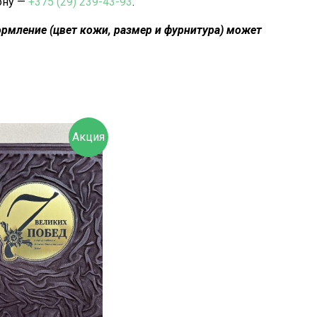
ону —
+375 (29) 239-43-93
.
рмление (цвет кожи, размер и фурнитура) может
Акция