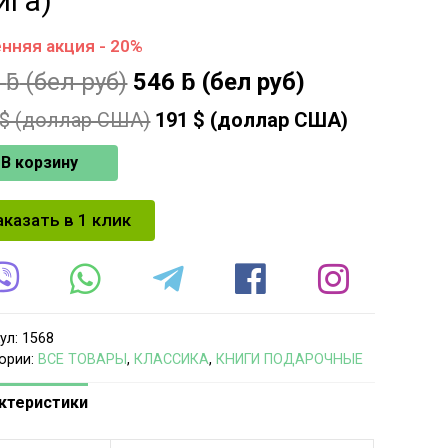
ига)
нняя акция - 20%
5
ƃ
(бел руб)
546
ƃ
(бел руб)
$ (доллар США)
191
$ (доллар США)
В корзину
аказать в 1 клик
ул:
1568
ории:
ВСЕ ТОВАРЫ
,
КЛАССИКА
,
КНИГИ ПОДАРОЧНЫЕ
ктеристики