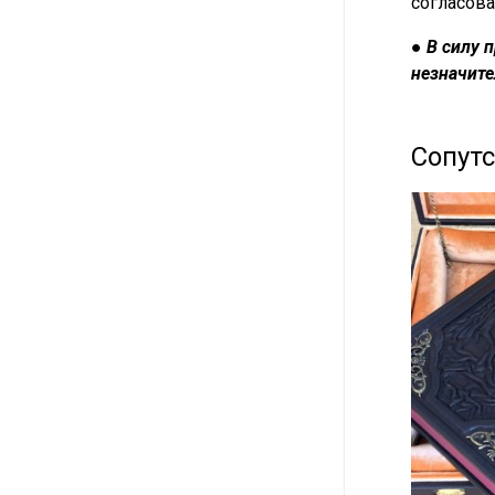
согласова
●
В силу 
незначите
Сопут