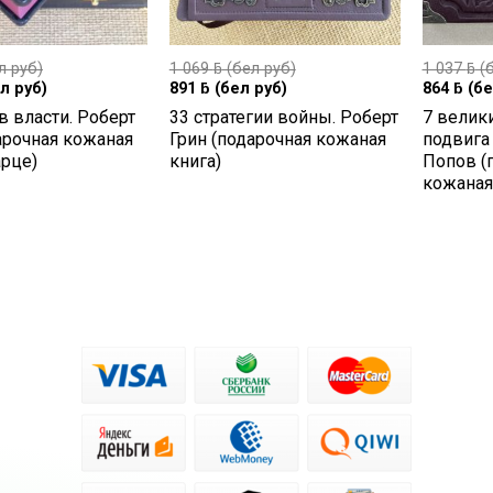
л руб)
1 069
ƃ
(бел руб)
1 037
ƃ
(б
л руб)
891
ƃ
(бел руб)
864
ƃ
(бе
в власти. Роберт
33 стратегии войны. Роберт
7 велик
арочная кожаная
Грин (подарочная кожаная
подвига
арце)
книга)
Попов (
кожаная