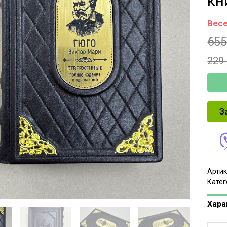
кн
Весе
65
229
З
Артик
Катег
Хара