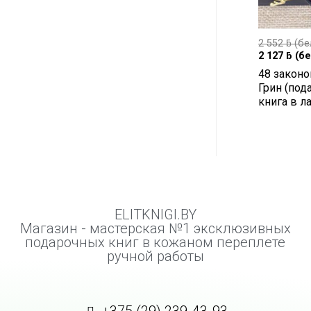
2 552
ƃ
(бе
2 127
ƃ
(бе
48 законо
Грин (под
книга в л
ELITKNIGI.BY
Магазин - мастерская №1 эксклюзивных
подарочных книг в кожаном переплете
ручной работы