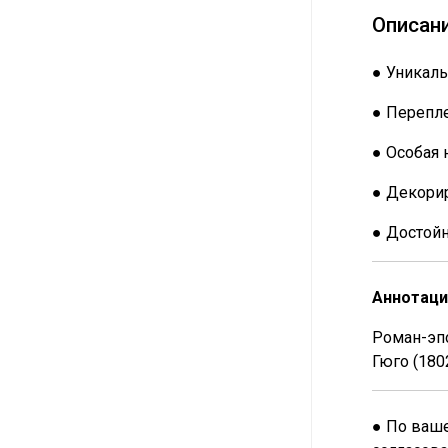
Описан
● Уникаль
● Перепле
● Особая 
● Декорир
● Достой
Аннотаци
Роман-эп
Гюго (180
● По ваше