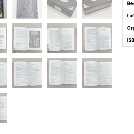
Ве
Га
Ст
IS