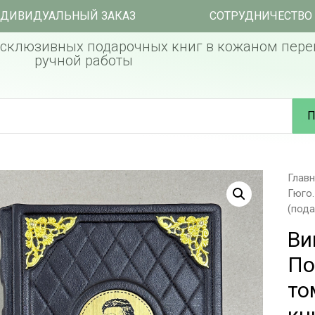
ДИВИДУАЛЬНЫЙ ЗАКАЗ
СОТРУДНИЧЕСТВО
склюзивных подарочных книг в кожаном пере
ручной работы
П
Глав
Гюго
(пода
Ви
По
то