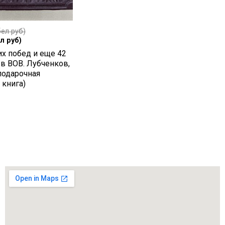
ел руб)
л руб)
их побед и еще 42
 в ВОВ. Лубченков,
подарочная
 книга)