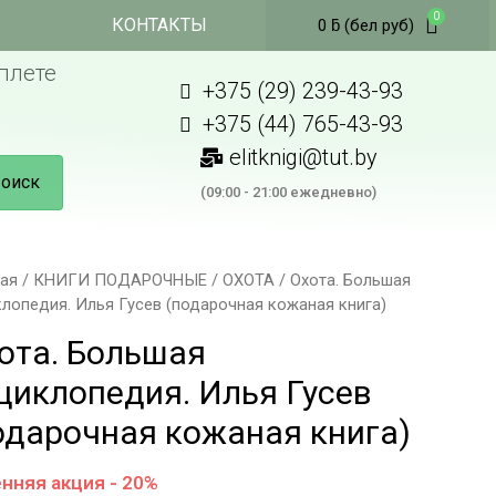
КОНТАКТЫ
0
ƃ
(бел руб)
плете
+375 (29) 239-43-93
+375 (44) 765-43-93
elitknigi@tut.by
оиск
(09:00 - 21:00 ежедневно)
ная
/
КНИГИ ПОДАРОЧНЫЕ
/
ОХОТА
/ Охота. Большая
лопедия. Илья Гусев (подарочная кожаная книга)
ота. Большая
циклопедия. Илья Гусев
одарочная кожаная книга)
нняя акция - 20%