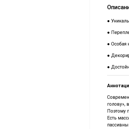
Описан
● Уникаль
● Перепле
● Особая 
● Декорир
● Достой
Аннотаци
Современн
голову», 
Поэтому п
Есть масс
пассивный