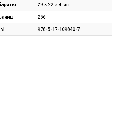
бариты
29 × 22 × 4 cm
раниц
256
BN
978-5-17-109840-7