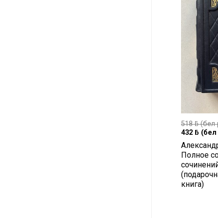
518
ƃ
(бел 
432
ƃ
(бел 
Александ
Полное с
сочинени
(подарочн
книга)