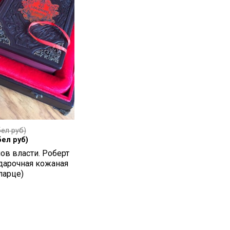
ел руб)
бел руб)
ов власти. Роберт
одарочная кожаная
ларце)