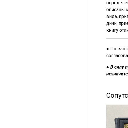
определен
описаны м
вида, при
дичи, при
книгу отл
● По ваше
согласова
●
В силу 
незначите
Сопут