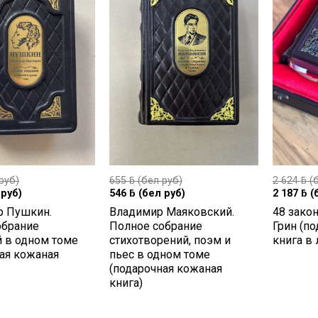
руб)
655
ƃ
(бел руб)
2 624
ƃ
(б
руб)
546
ƃ
(бел руб)
2 187
ƃ
(
р Пушкин.
Владимир Маяковский.
48 закон
обрание
Полное собрание
Грин (п
й в одном томе
стихотворений, поэм и
книга в 
ая кожаная
пьес в одном томе
(подарочная кожаная
книга)