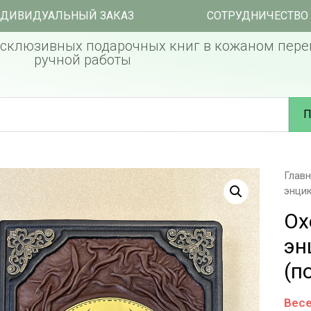
ДИВИДУАЛЬНЫЙ ЗАКАЗ
СОТРУДНИЧЕСТВО
склюзивных подарочных книг в кожаном пере
ручной работы
П
Глав
энцик
Ох
эн
(п
Весе