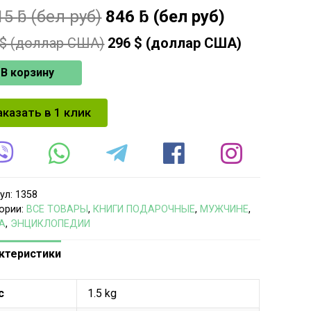
15
ƃ
(бел руб)
846
ƃ
(бел руб)
$ (доллар США)
296
$ (доллар США)
В корзину
аказать в 1 клик
ул:
1358
ории:
ВСЕ ТОВАРЫ
,
КНИГИ ПОДАРОЧНЫЕ
,
МУЖЧИНЕ
,
А
,
ЭНЦИКЛОПЕДИИ
ктеристики
с
1.5 kg