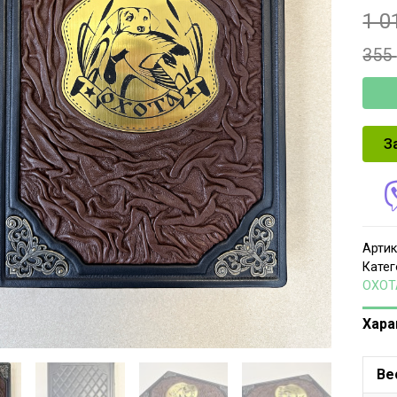
1 0
355
З
Артик
Катег
ОХОТ
Хара
Ве