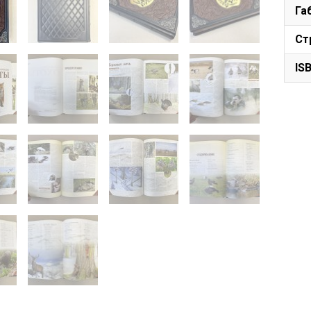
Га
Ст
IS