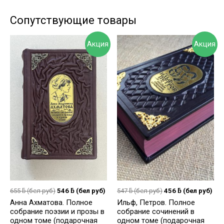
Сопутствующие товары
Акция
Акция
655
ƃ
(бел руб)
546
ƃ
(бел руб)
547
ƃ
(бел руб)
456
ƃ
(бел руб)
Анна Ахматова. Полное
Ильф, Петров. Полное
собрание поэзии и прозы в
собрание сочинений в
одном томе (подарочная
одном томе (подарочная