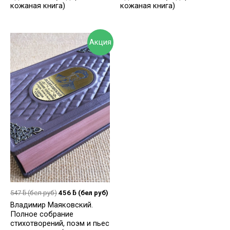
кожаная книга)
кожаная книга)
Акция
547
ƃ
(бел руб)
456
ƃ
(бел руб)
Владимир Маяковский.
Полное собрание
стихотворений, поэм и пьес