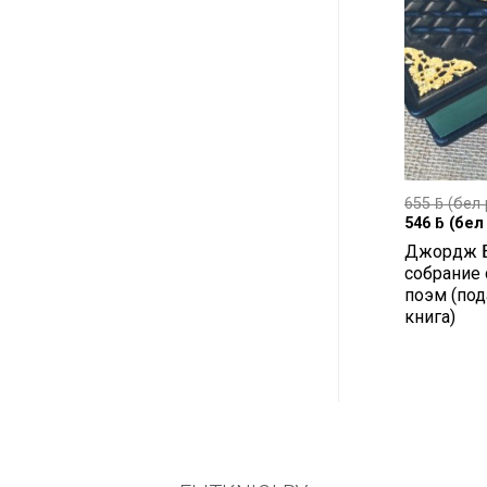
655
ƃ
(бел 
546
ƃ
(бел 
Джордж Б
собрание 
поэм (под
книга)