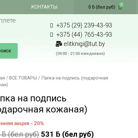
КОНТАКТЫ
0
ƃ
(бел руб)
плете
+375 (29) 239-43-93
+375 (44) 765-43-93
elitknigi@tut.by
оиск
(09:00 - 21:00 ежедневно)
ная
/
ВСЕ ТОВАРЫ
/ Папка на подпись (подарочная
ная)
пка на подпись
одарочная кожаная)
нняя акция - 20%
7
ƃ
(бел руб)
531
ƃ
(бел руб)