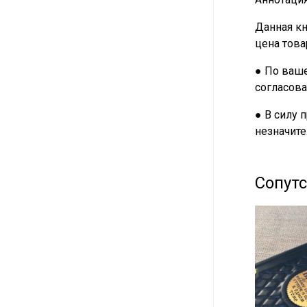
Данная кн
цена това
● По ваше
согласова
● В силу 
незначите
Сопут