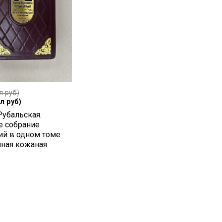
л руб)
л руб)
Рубальская.
 собрание
ий в одном томе
чная кожаная