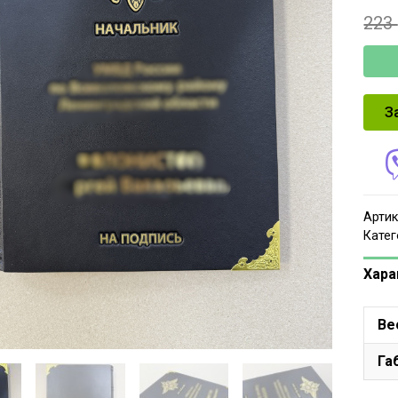
223
З
Артик
Катег
Хара
Ве
Га