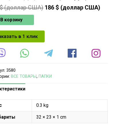
$ (доллар США)
186
$ (доллар США)
В корзину
аказать в 1 клик
ул:
3580
ории:
ВСЕ ТОВАРЫ
,
ПАПКИ
ктеристики
с
0.3 kg
бариты
32 × 23 × 1 cm