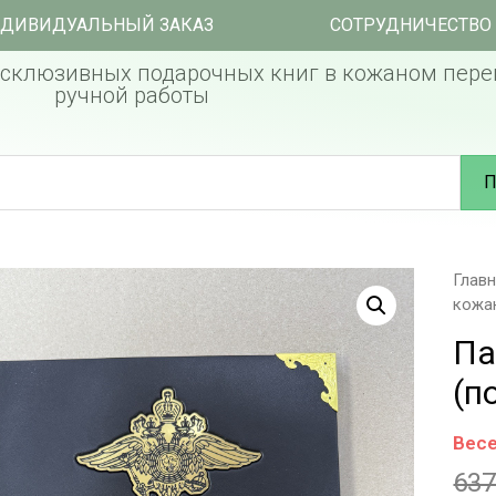
ДИВИДУАЛЬНЫЙ ЗАКАЗ
СОТРУДНИЧЕСТВО
склюзивных подарочных книг в кожаном пере
ручной работы
П
Глав
кожа
Па
(п
Весе
63