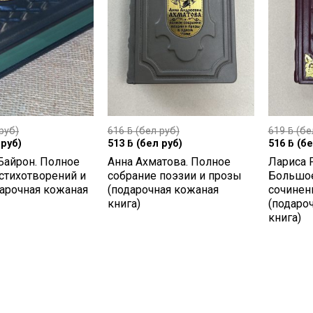
руб)
616
ƃ
(бел руб)
619
ƃ
(бе
руб)
513
ƃ
(бел руб)
516
ƃ
(бе
айрон. Полное
Анна Ахматова. Полное
Лариса 
стихотворений и
собрание поэзии и прозы
Большое
арочная кожаная
(подарочная кожаная
сочинен
книга)
(подаро
книга)