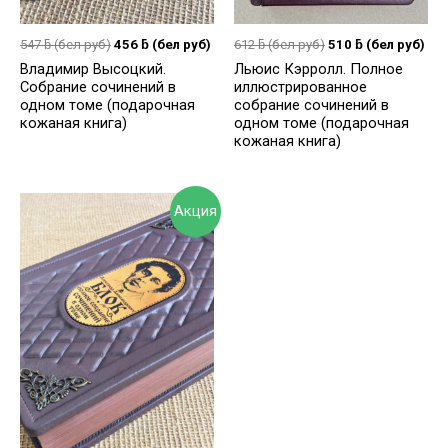
547
ƃ
(бел руб)
456
ƃ
(бел руб)
612
ƃ
(бел руб)
510
ƃ
(бел руб)
Владимир Высоцкий.
Льюис Кэрролл. Полное
Собрание сочинений в
иллюстрированное
одном томе (подарочная
собрание сочинений в
кожаная книга)
одном томе (подарочная
кожаная книга)
Акция