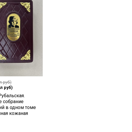
л руб)
л руб)
Рубальская.
 собрание
ий в одном томе
чная кожаная