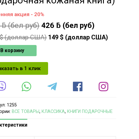
одарочная кожаная книга)
нняя акция - 20%
1
ƃ
(бел руб)
426
ƃ
(бел руб)
$ (доллар США)
149
$ (доллар США)
В корзину
аказать в 1 клик
ул:
1255
ории:
ВСЕ ТОВАРЫ
,
КЛАССИКА
,
КНИГИ ПОДАРОЧНЫЕ
ктеристики