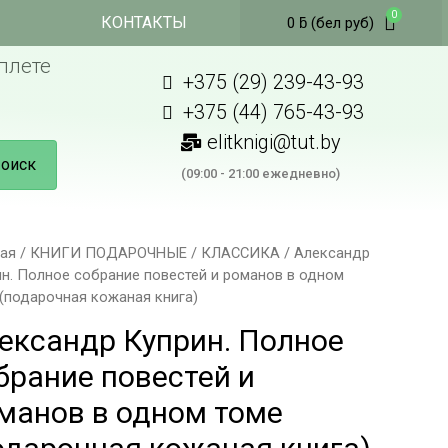
КОНТАКТЫ
0
ƃ
(бел руб)
плете
+375 (29) 239-43-93
+375 (44) 765-43-93
elitknigi@tut.by
оиск
(09:00 - 21:00 ежедневно)
ная
/
КНИГИ ПОДАРОЧНЫЕ
/
КЛАССИКА
/ Александр
н. Полное собрание повестей и романов в одном
(подарочная кожаная книга)
ександр Куприн. Полное
брание повестей и
манов в одном томе