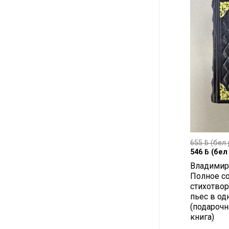
655
ƃ
(бел 
546
ƃ
(бел 
Владимир
Полное с
стихотвор
пьес в од
(подарочн
книга)