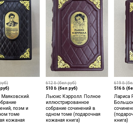
руб)
612
ƃ
(бел руб)
619
ƃ
(бе
руб)
510
ƃ
(бел руб)
516
ƃ
(бе
 Маяковский.
Льюис Кэрролл. Полное
Лариса 
обрание
иллюстрированное
Большое
ений, поэм и
собрание сочинений в
сочинен
ном томе
одном томе (подарочная
(подаро
ая кожаная
кожаная книга)
книга)