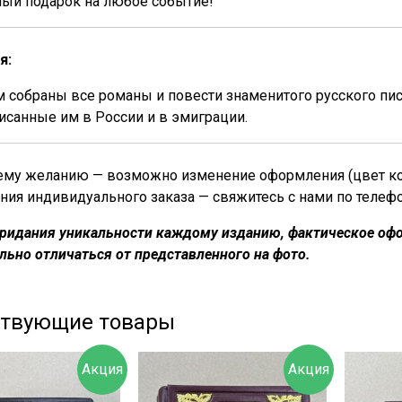
ный подарок на любое событие!
я:
м собраны все романы и повести знаменитого русского пи
писанные им в России и в эмиграции.
му желанию — возможно изменение оформления (цвет кожи
ния индивидуального заказа — свяжитесь с нами по телеф
придания уникальности каждому изданию, фактическое офо
льно отличаться от представленного на фото.
ствующие товары
Акция
Акция