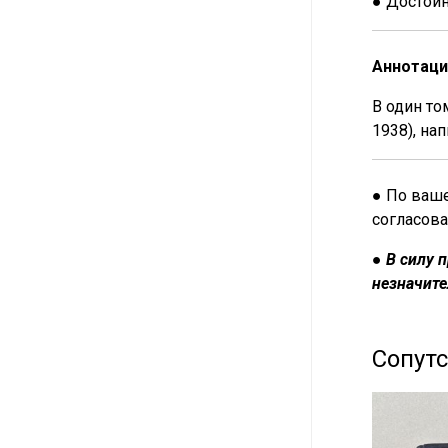
● Достой
Аннотаци
В один то
1938), на
● По ваше
согласова
●
В силу 
незначите
Сопут