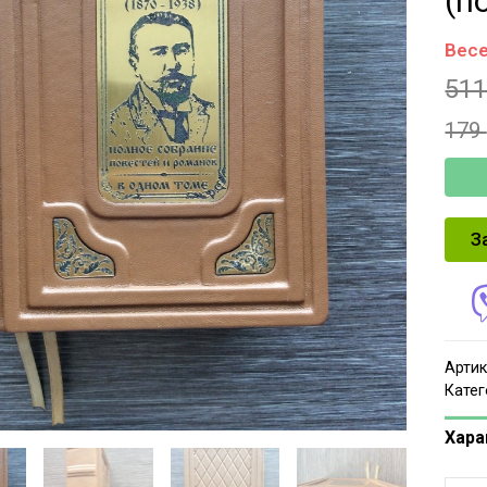
(п
Весе
51
179
З
Артик
Катег
Хара