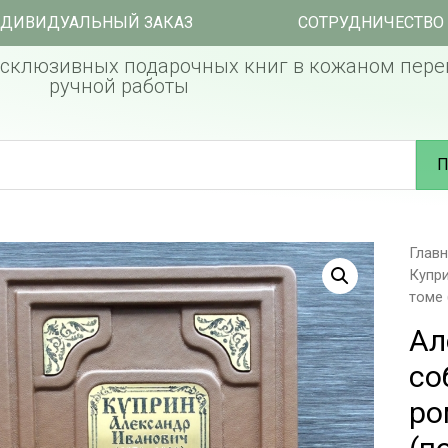
ДИВИДУАЛЬНЫЙ ЗАКАЗ
СОТРУДНИЧЕСТВО
склюзивных подарочных книг в кожаном пере
ручной работы
П
Глав
Купри
томе 
Ал
со
ро